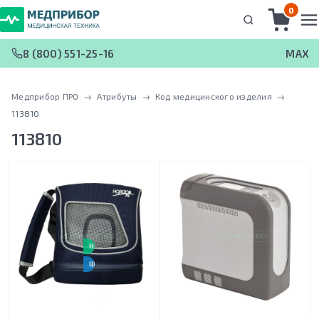
0
8 (800) 551-25-16
MAX
Медприбор ПРО
 → 
Атрибуты
 → 
Код медицинского изделия
 → 
113810
113810
НОВИНКА
ЦЕНА-КАЧЕСТВО