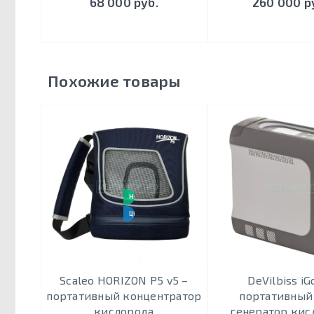
68 000 руб.
260 000 р
Похожие товары
НОВИНКА
ЦЕНА-КАЧЕСТВО
Scaleo HORIZON P5 v5 –
DeVilbiss iG
портативный концентратор
портативный
кислорода
генератор кис