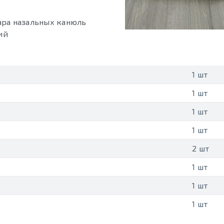
ара назальных канюль
ий
1 шт
1 шт
1 шт
1 шт
2 шт
1 шт
1 шт
1 шт