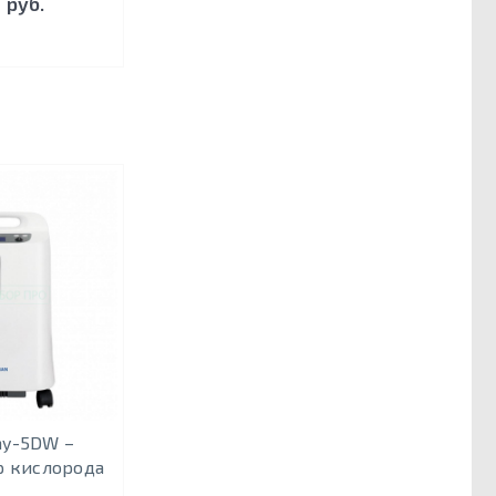
 руб.
Jay-5DW –
р кислорода