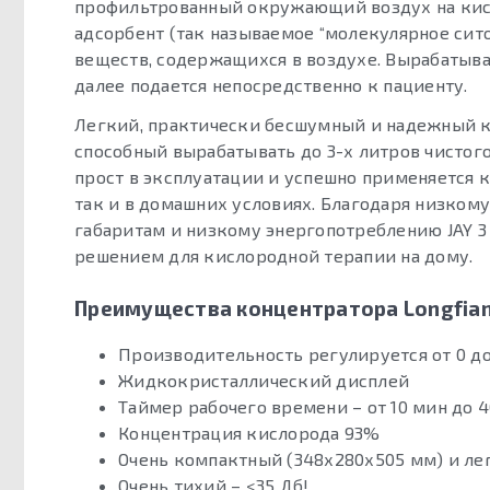
профильтрованный окружающий воздух на кис
адсорбент (так называемое “молекулярное сито
веществ, содержащихся в воздухе. Вырабатыв
далее подается непосредственно к пациенту.
Легкий, практически бесшумный и надежный 
способный вырабатывать до 3-х литров чистого 
прост в эксплуатации и успешно применяется 
так и в домашних условиях. Благодаря низком
габаритам и низкому энергопотреблению JAY 3
решением для кислородной терапии на дому.
Преимущества концентратора Longfian 
Производительность регулируется от 0 до
Жидкокристаллический дисплей
Таймер рабочего времени – от 10 мин до 4
Концентрация кислорода 93%
Очень компактный (348х280х505 мм) и легк
Очень тихий – <35 Дб!