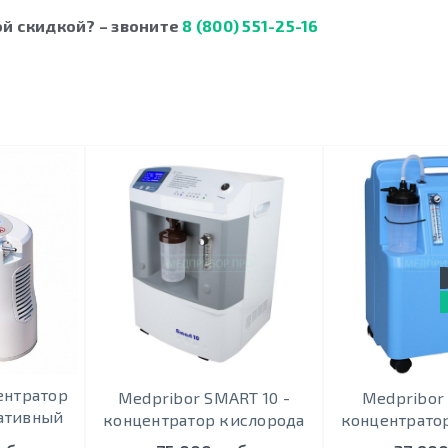
ой скидкой? – звоните
8 (800) 551-25-16
центратор
Medpribor SMART 10 -
Medpribor 
ативный
концентратор кислорода
концентрато