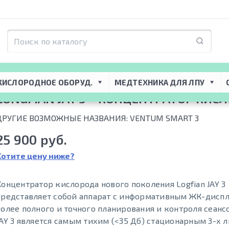
Концентраторы кислорода
 → 
Концентратор кислорода для домашнего ис
КИСЛОРОДНОЕ ОБОРУД.
МЕДТЕХНИКА ДЛЯ ЛПУ
LONGFIAN JAY 3 – КОНЦЕНТРАТОР КИС
ДРУГИЕ ВОЗМОЖНЫЕ НАЗВАНИЯ: VENTUM SMART 3
25 900 руб.
Хотите цену ниже?
Концентратор кислорода нового поколения Logfian JAY 3
представляет собой аппарат с информативным ЖК-диспл
более полного и точного планирования и контроля сеансо
JAY 3 является самым тихим (<35 Дб) стационарным 3-х