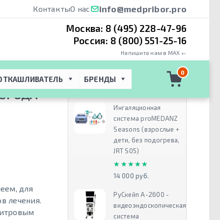
info@medpribor.pro
Контакты
О нас
Москва:
8 (495) 228-47-96
Россия:
8 (800) 551-25-16
Напишите нам в MAX ←
пользования
 → 
0
ОТКАШЛИВАТЕЛЬ
БРЕНДЫ
Рекомендуем
ЛОРОДА
Ингаляционная
система proMEDANZ
Seasons (взрослые +
дети, без подогрева,
JRT S05)
★★★★★
★★★★★
14 000 руб.
еем, для
РуСкейп А-2600 -
в лечения.
видеоэндоскопическая
 литровым
система