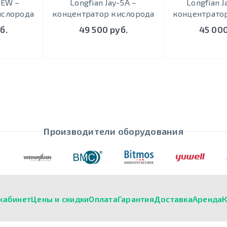
3EW –
Longfian Jay-5A –
Longfian 
ислорода
концентратор кислорода
концентрато
б.
49 500 руб.
45 000
Производители оборудования
кабинет
Цены и скидки
Оплата
Гарантия
Доставка
Аренда
К