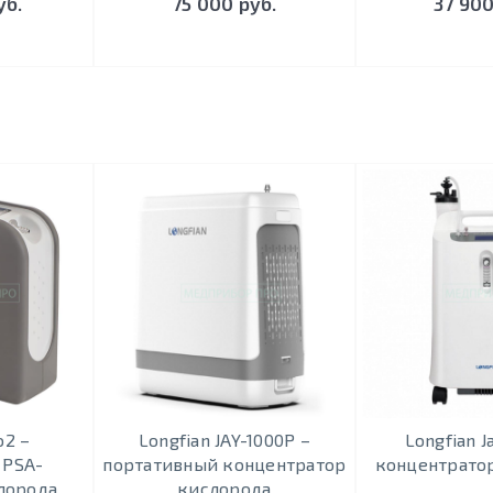
уб.
75 000 руб.
37 900
o2 –
Longfian JAY-1000P –
Longfian 
 PSA-
портативный концентратор
концентрато
лорода
кислорода