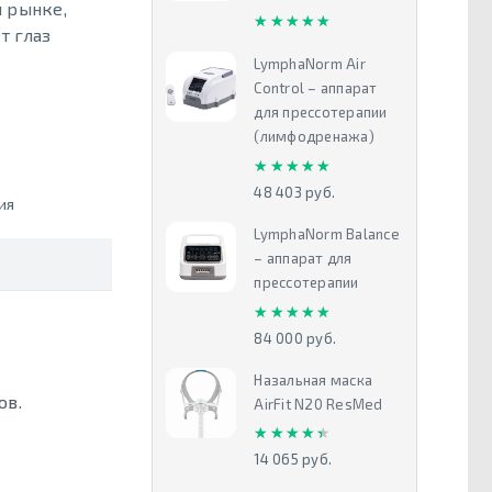
 рынке,
★★★★★
★★★★★
т глаз
LymphaNorm Air
Control – аппарат
для прессотерапии
(лимфодренажа)
★★★★★
★★★★★
48 403 руб.
ия
LymphaNorm Balance
– аппарат для
прессотерапии
★★★★★
★★★★★
84 000 руб.
Назальная маска
ов.
AirFit N20 ResMed
★★★★★
★★★★★
14 065 руб.