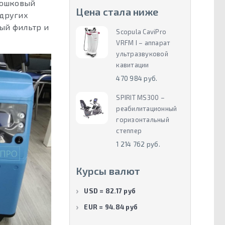
рошковый
Цена стала ниже
 других
ый фильтр и
Scopula CaviPro
VRFM I – аппарат
ультразвуковой
кавитации
470 984 руб.
SPIRIT MS300 –
реабилитационный
горизонтальный
степпер
1 214 762 руб.
Курсы валют
USD = 82.17 руб
EUR = 94.84 руб