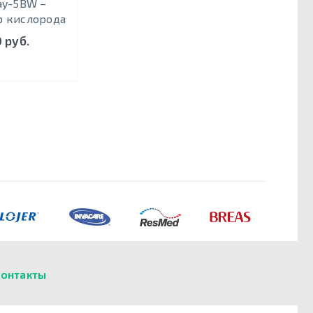
Jay-5BW –
р кислорода
 руб.
онтакты