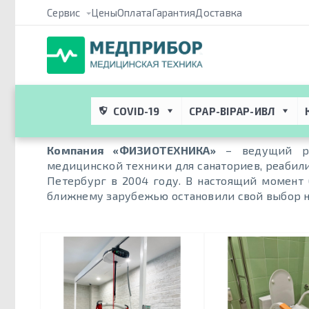
Сервис
Цены
Оплата
Гарантия
Доставка
Медприбор ПРО
 → 
Атрибуты
 → 
Производитель / Бренд
 → 
P
Physiotechnica
COVID-19
CPAP-BIPAP-ИВЛ
Компания «ФИЗИОТЕХНИКА»
– ведущий рос
медицинской техники для санаториев, реабилит
Петербург в 2004 году. В настоящий момент 
ближнему зарубежью остановили свой выбор 