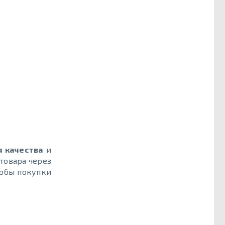
я качества
и
товара через
собы покупки