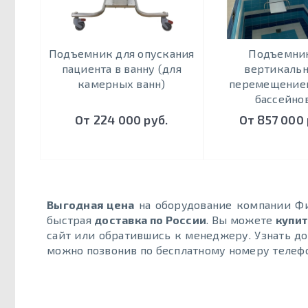
Подъемник для опускания
Подъемник
пациента в ванну (для
вертикаль
камерных ванн)
перемещением
бассейно
От 224 000 руб.
От 857 000 
Выгодная цена
на оборудование компании Ф
быстрая
доставка по России
. Вы можете
купи
сайт или обратившись к менеджеру. Узнать д
можно позвонив по бесплатному номеру телефо