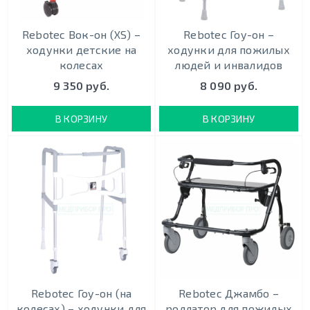
Rebotec Вок-он (XS) –
Rebotec Гоу-он –
ходунки детские на
ходунки для пожилых
колесах
людей и инвалидов
9 350 руб.
8 090 руб.
В КОРЗИНУ
В КОРЗИНУ
Rebotec Гоу-он (на
Rebotec Джамбо –
колесах) – ходунки для
роллатор для пожилых