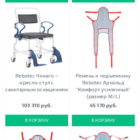
Rebotec Чикаго –
Ремень к подъемнику
кресло-стул с
Rebotec Арнольд
санитарным оснащением
“Комфорт усиленный”
(размер M/L)
103 310 руб.
45 170 руб.
В КОРЗИНУ
В КОРЗИНУ