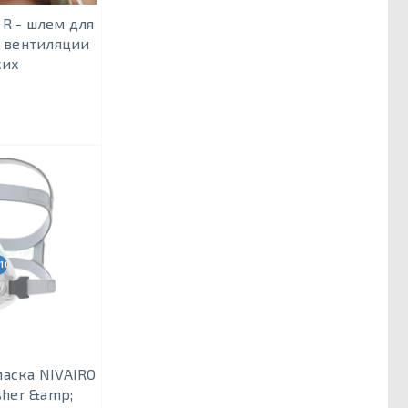
 R - шлем для
 вентиляции
ких
10 ШТ./УП.
маска NIVAIRO
sher &amp;