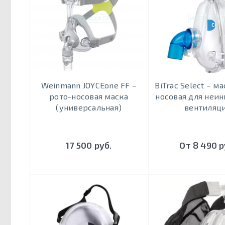
CPAP
Weinmann JOYCEone FF –
BiTrac Select – м
рото-носовая маска
носовая для неи
(универсальная)
вентиляц
17 500 руб.
От 8 490 р