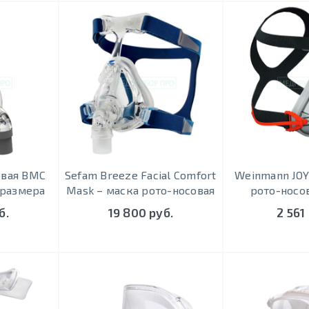
овая BMC
Sefam Breeze Facial Comfort
Weinmann JOYC
3 размера
Mask – маска рото-носовая
рото-носо
б.
19 800 руб.
2 561