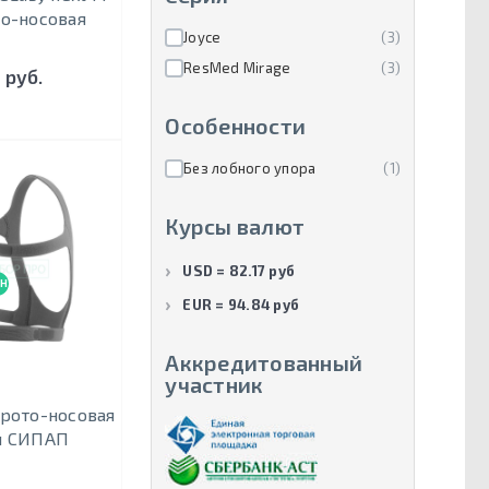
то-носовая
Joyce
(3)
ResMed Mirage
(3)
 руб.
Особенности
Без лобного упора
(1)
Курсы валют
USD = 82.17 руб
НОВИНКА
EUR = 94.84 руб
Аккредитованный
участник
 рото-носовая
я СИПАП