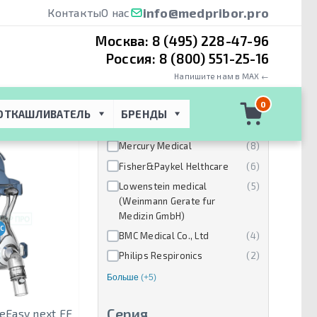
info@medpribor.pro
Контакты
О нас
Москва:
8 (495) 228-47-96
Россия:
8 (800) 551-25-16
Напишите нам в MAX ←
Производители
0
ОТКАШЛИВАТЕЛЬ
БРЕНДЫ
ResMed
(10)
Mercury Medical
(8)
Fisher&Paykel Helthcare
(6)
Lowenstein medical
(5)
(Weinmann Gerate fur
Medizin GmbH)
CPAP-BPAP-НВЛ
BMC Medical Co., Ltd
(4)
Philips Respironics
(2)
Больше
(+5)
Серия
eEasy next FF