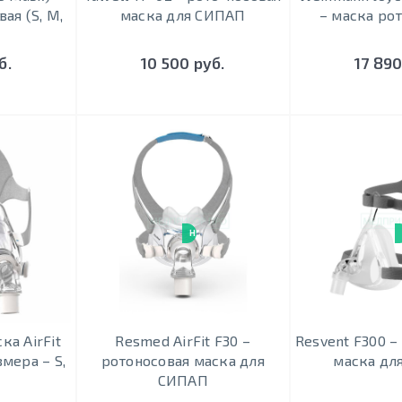
ая (S, M,
маска для СИПАП
– маска ро
б.
10 500 руб.
17 890
НОВИНКА
ка AirFit
Resmed AirFit F30 –
Resvent F300 –
мера – S,
ротоносовая маска для
маска дл
СИПАП