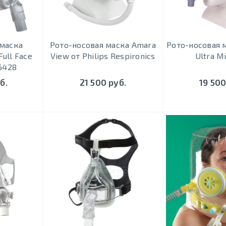
 маска
Рото-носовая маска Amara
Рото-носовая 
ull Face
View от Philips Respironics
Ultra M
6428
б.
21 500 руб.
19 500