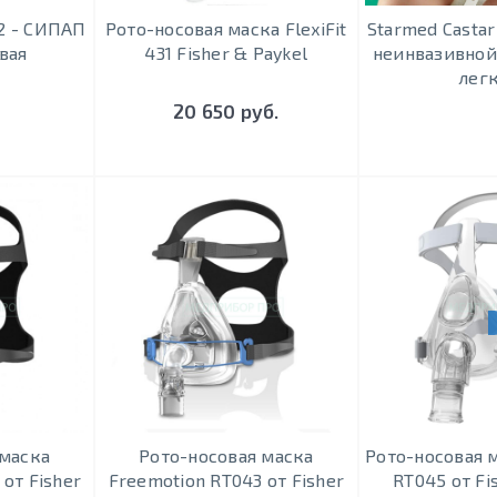
F2 - СИПАП
Рото-носовая маска FlexiFit
Starmed Castar
вая
431 Fisher & Paykel
неинвазивной
лег
20 650 руб.
 маска
Рото-носовая маска
Рото-носовая 
от Fisher
Freemotion RT043 от Fisher
RT045 от Fi