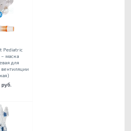
CPAP-BPAP-НВЛ
t Pediatric
 – маска
евая для
 вентиляции
кая)
 руб.