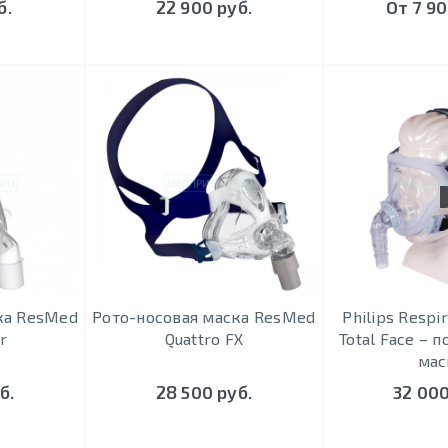
б.
22 900 руб.
От 7 90
ка ResMed
Рото-носовая маска ResMed
Philips Respir
r
Quattro FX
Total Face – 
мас
б.
28 500 руб.
32 000