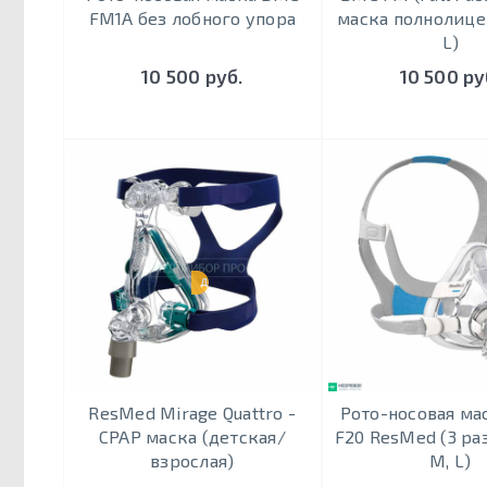
FM1A без лобного упора
маска полнолицев
L)
10 500 руб.
10 500 ру
ДЕТСКАЯ
ResMed Mirage Quattro -
Рото-носовая мас
CPAP маска (детская/
F20 ResMed (3 раз
взрослая)
М, L)