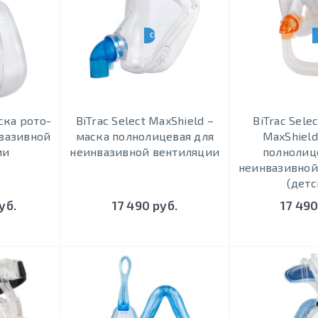
-BPAP-НВЛ
CPAP-BPAP-НВЛ
аска рото-
BiTrac Select MaxShield –
BiTrac Selec
нвазивной
маска полнолицевая для
MaxShield
ии
неинвазивной вентиляции
полнолиц
неинвазивной
(детс
уб.
17 490 руб.
17 490