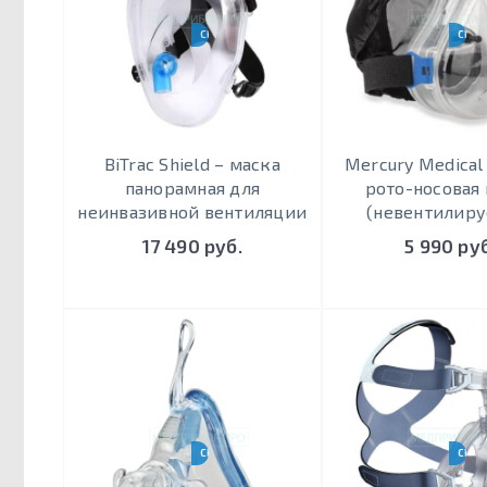
CPAP-BPAP-НВЛ
CPAP
BiTrac Shield – маска
Mercury Medical 
панорамная для
рото-носовая
неинвазивной вентиляции
(невентилиру
17 490 руб.
5 990 руб
CPAP-BPAP-НВЛ
CPAP