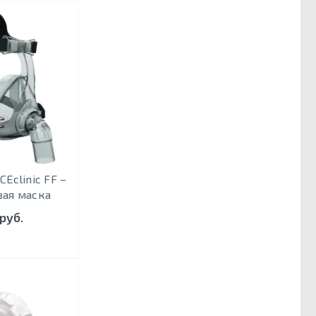
Eclinic FF –
вая маска
 руб.