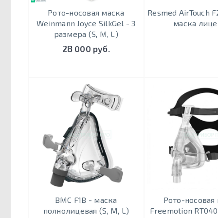
Рото-носовая маска
Resmed AirTouch 
Weinmann Joyce SilkGel - 3
маска лице
размера (S, M, L)
28 000 руб.
BMC F1B - маска
Рото-носовая
полнолицевая (S, M, L)
Freemotion RT040 