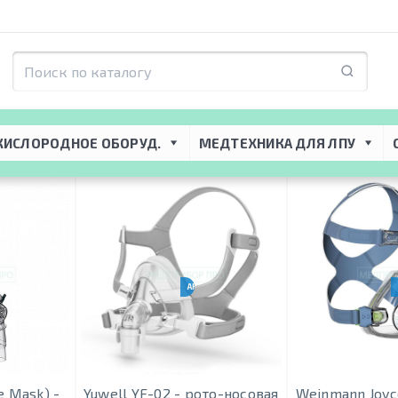
торная поддержка
 → 
Маски CPAP-BiPAP
 → 
Маски рото-носовые
КИСЛОРОДНОЕ ОБОРУД.
МЕДТЕХНИКА ДЛЯ ЛПУ
АНАЛОГ RESMED F20
e Mask) -
Yuwell YF-02 - рото-носовая
Weinmann Joyc