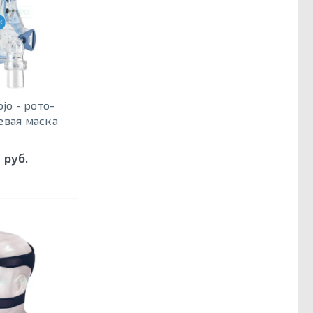
CPAP-BPAP-НВЛ
jo - рото-
евая маска
 руб.