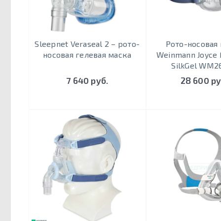
Sleepnet Veraseal 2 – рото-
Рото-носовая
носовая гелевая маска
Weinmann Joyce F
SilkGel WM2
7 640 руб.
28 600 ру