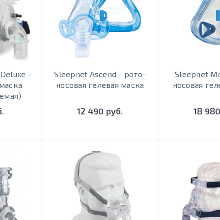
-BPAP-НВЛ
CPAP-BPAP-НВЛ
Deluxe -
Sleepnet Ascend - рото-
Sleepnet Mo
 маска
носовая гелевая маска
носовая гел
емая)
.
12 490 руб.
18 980
-BPAP-НВЛ