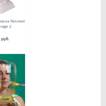
маска Resmed
irage 2
 руб.