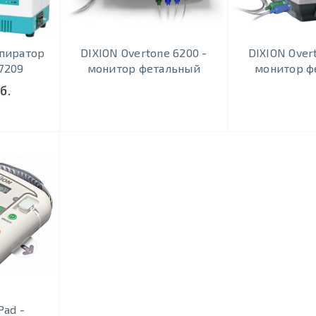
пиратор
DIXION Overtone 6200 -
DIXION Over
 7209
монитор фетальный
монитор ф
б.
Pad -