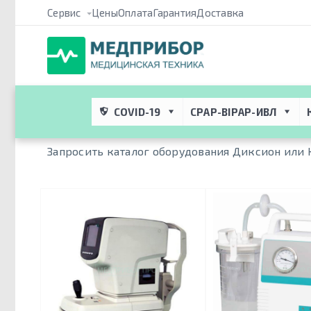
Сервис
Цены
Оплата
Гарантия
Доставка
Медприбор ПРО
 → 
Атрибуты
 → 
Производитель / Бренд
 → 
D
Dixion
COVID-19
CPAP-BIPAP-ИВЛ
Запросить каталог оборудования Диксион или 