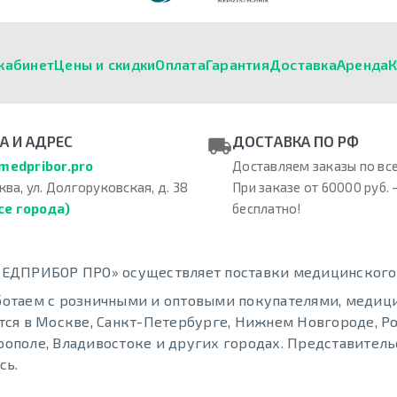
кабинет
Цены и скидки
Оплата
Гарантия
Доставка
Аренда
К
А И АДРЕС
ДОСТАВКА ПО РФ
medpribor.pro
Доставляем заказы по все
ква, ул. Долгоруковская, д. 38
При заказе от 60000 руб. 
се города)
бесплатно!
ЕДПРИБОР ПРО» осуществляет поставки медицинского о
отаем с розничными и оптовыми покупателями, меди
тся в Москве, Санкт-Петербурге, Нижнем Новгороде, Ро
ополе, Владивостоке и других городах. Представительс
сь.