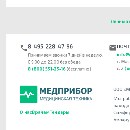
Личный 
8-495-228-47-96
ПОЧТ
info@
Принимаем звонки 7 дней в неделю.
г. Мос
С 9.00 до 22.00 без обеда.
с. 2
(в
8 (800) 551-25-16
(бесплатно)
ООО «М
Мы раб
находя
О нас
Врачам
Тендеры
Симфер
Белару