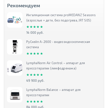
Рекомендуем
Ингаляционная система proMEDANZ Seasons
(взрослые + дети, без подогрева, JRT S05)
★★★★★
★★★★★
14 000 руб.
РуСкейп А-2600 - видеоэндоскопическая
система
★★★★★
★★★★★
LymphaNorm Air Control – аппарат для
прессотерапии (лимфодренажа)
★★★★★
★★★★★
49 900 руб.
LymphaNorm Balance – аппарат для
прессотерапии
★★★★★
★★★★★
84 000 руб.