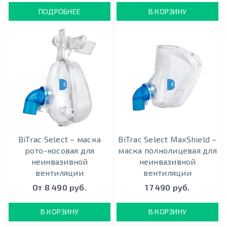
ПОДРОБНЕЕ
В КОРЗИНУ
CPAP-BPAP-НВЛ
CPAP-BPAP-НВЛ
BiTrac Select – маска
BiTrac Select MaxShield –
рото-носовая для
маска полнолицевая для
неинвазивной
неинвазивной
вентиляции
вентиляции
От 8 490 руб.
17 490 руб.
В КОРЗИНУ
В КОРЗИНУ