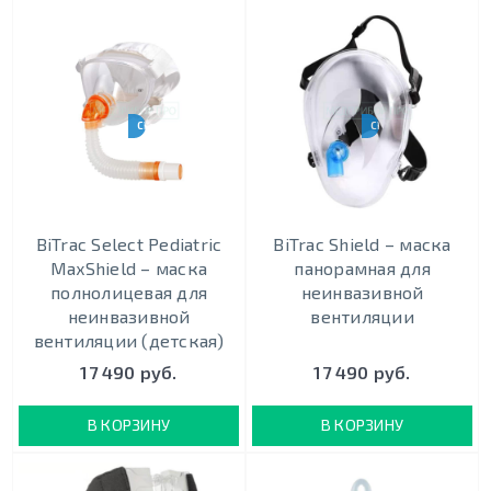
CPAP-BPAP-НВЛ
CPAP-BPAP-НВЛ
BiTrac Select Pediatric
BiTrac Shield – маска
MaxShield – маска
панорамная для
полнолицевая для
неинвазивной
неинвазивной
вентиляции
вентиляции (детская)
17 490 руб.
17 490 руб.
В КОРЗИНУ
В КОРЗИНУ