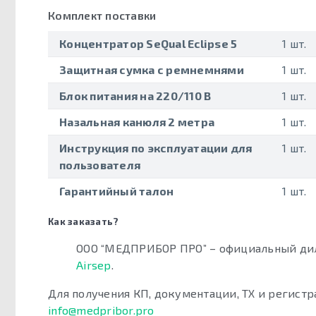
Комплект поставки
Концентратор SeQual Eclipse 5
1 шт.
Защитная сумка с ремнемнями
1 шт.
Блок питания на 220/110 В
1 шт.
Назальная канюля 2 метра
1 шт.
Инструкция по эксплуатации для
1 шт.
пользователя
Гарантийный талон
1 шт.
Как заказать?
ООО “МЕДПРИБОР ПРО” – официальный ди
Airsep
.
Для получения КП, документации, ТХ и регистр
info@medpribor.pro