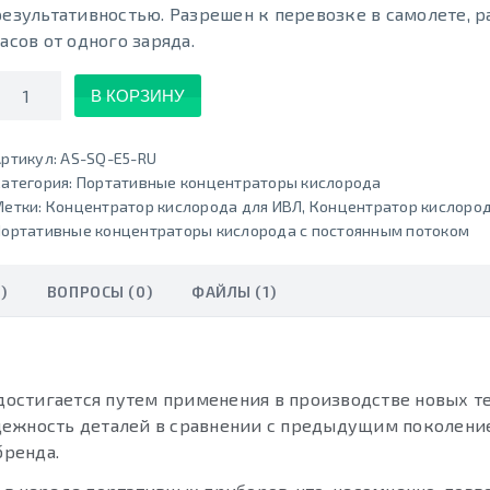
результативностью. Разрешен к перевозке в самолете, р
часов от одного заряда.
Количество
В КОРЗИНУ
ртикул:
AS-SQ-E5-RU
атегория:
Портативные концентраторы кислорода
Метки:
Концентратор кислорода для ИВЛ
,
Концентратор кислород
ортативные концентраторы кислорода с постоянным потоком
)
ВОПРОСЫ (0)
ФАЙЛЫ (1)
 достигается путем применения в производстве новых т
дежность деталей в сравнении с предыдущим поколени
ренда.