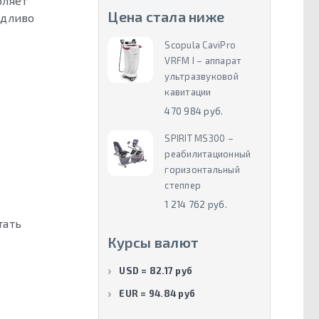
оляет
Цена стала ниже
едливо
Scopula CaviPro
VRFM I – аппарат
ультразвуковой
кавитации
470 984 руб.
SPIRIT MS300 –
реабилитационный
горизонтальный
степпер
1 214 762 руб.
тать
Курсы валют
USD = 82.17 руб
EUR = 94.84 руб