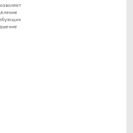
позволяет
деление
требующих
удшение