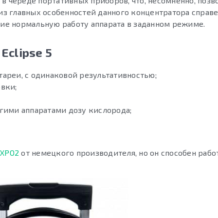
в череде портативных приборов, что, несомненно, позв
 из главных особенностей данного концентратора справ
е нормальную работу аппарата в заданном режиме.
clipse 5
атареи, с одинаковой результативностью;
вки;
гими аппаратами дозу кислорода;
 XPO2
от немецкого производителя, но он способен рабо