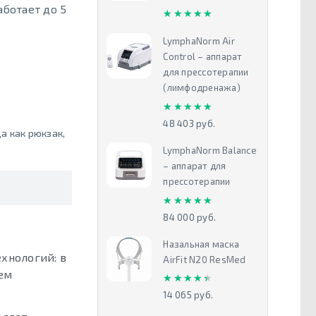
аботает до 5
★★★★★
★★★★★
LymphaNorm Air
Control – аппарат
для прессотерапии
(лимфодренажа)
★★★★★
★★★★★
48 403 руб.
а как рюкзак
,
LymphaNorm Balance
– аппарат для
прессотерапии
★★★★★
★★★★★
84 000 руб.
Назальная маска
ехнологий: в
AirFit N20 ResMed
ем
★★★★★
★★★★★
14 065 руб.