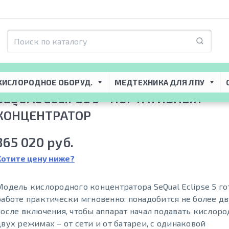
Концентраторы кислорода
 → 
Портативные концентраторы кислорода
 → 
КИСЛОРОДНОЕ ОБОРУД.
МЕДТЕХНИКА ДЛЯ ЛПУ
SEQUAL ECLIPSE 5 - ПОРТАТИВНЫЙ
КОНЦЕНТРАТОР
365 020 руб.
Хотите цену ниже?
Модель кислородного концентратора SeQual Eclipse 5 го
работе практически мгновенно: понадобится не более д
после включения, чтобы аппарат начал подавать кислород
двух режимах – от сети и от батареи, с одинаковой