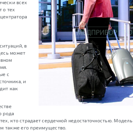
ически всех
 о тех
нцентратора
ситуаций, в
десь может
ивном
мя.
ые с
сточника, и
дит как
естве
о рода
тех, кто страдает сердечной недостаточностью. Модель
ом также его преимущество.