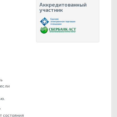
Аккредитованный
участник
ть
 если
ью.
у
т состояния