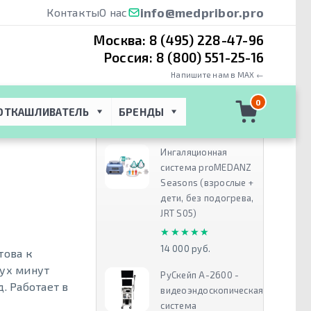
info@medpribor.pro
Контакты
О нас
Москва:
8 (495) 228-47-96
Россия:
8 (800) 551-25-16
Напишите нам в MAX ←
SeQual Eclipse 5
0
ОТКАШЛИВАТЕЛЬ
БРЕНДЫ
Рекомендуем
Ингаляционная
система proMEDANZ
Seasons (взрослые +
дети, без подогрева,
JRT S05)
★★★★★
★★★★★
14 000 руб.
това к
вух минут
РуСкейп А-2600 -
. Работает в
видеоэндоскопическая
система