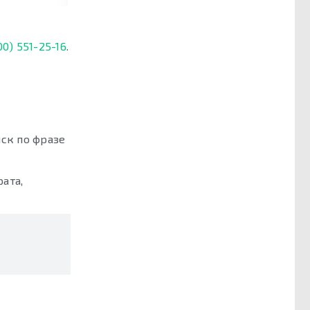
00) 551-25-16
.
иск по фразе
ата,