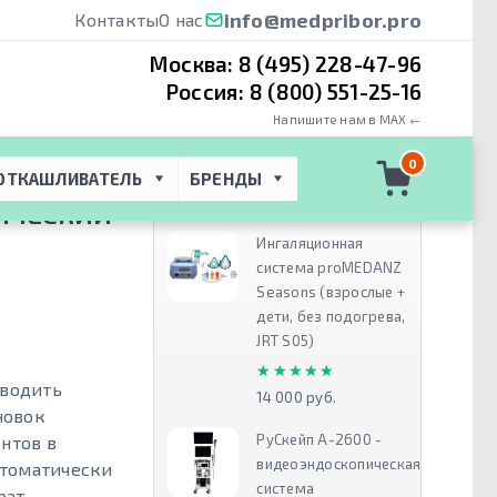
info@medpribor.pro
Контакты
О нас
Москва:
8 (495) 228-47-96
Россия:
8 (800) 551-25-16
Напишите нам в MAX ←
кий СИПАП
 → 
0
ОТКАШЛИВАТЕЛЬ
БРЕНДЫ
Рекомендуем
ТИЧЕСКИЙ
Ингаляционная
система proMEDANZ
Seasons (взрослые +
дети, без подогрева,
JRT S05)
★★★★★
★★★★★
оводить
14 000 руб.
новок
РуСкейп А-2600 -
нтов в
видеоэндоскопическая
втоматически
система
рат