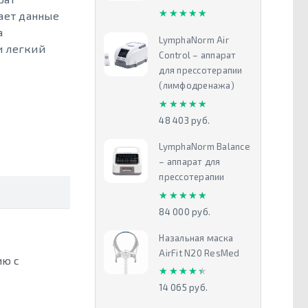
★★★★★
★★★★★
ает данные
а
LymphaNorm Air
и легкий
Control – аппарат
для прессотерапии
(лимфодренажа)
★★★★★
★★★★★
48 403 руб.
LymphaNorm Balance
– аппарат для
прессотерапии
★★★★★
★★★★★
84 000 руб.
Назальная маска
AirFit N20 ResMed
ию с
★★★★★
★★★★★
14 065 руб.