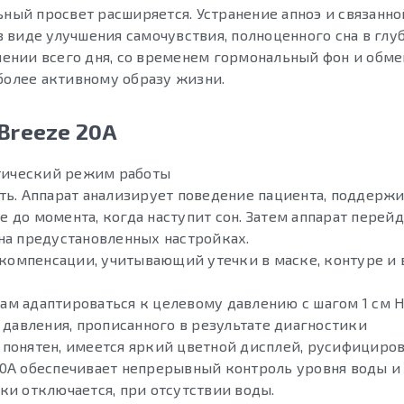
ьный просвет расширяется. Устранение апноэ и связанно
 виде улучшения самочувствия, полноценного сна в глу
ечении всего дня, со временем гормональный фон и обм
более активному образу жизни.
Breeze 20A
атический режим работы
ть. Аппарат анализирует поведение пациента, поддерж
до момента, когда наступит сон. Затем аппарат перейд
на предустановленных настройках.
 компенсации, учитывающий утечки в маске, контуре и 
м адаптироваться к целевому давлению с шагом 1 см H
 давления, прописанного в результате диагностики
понятен, имеется яркий цветной дисплей, русифициро
0A обеспечивает непрерывный контроль уровня воды и
и отключается, при отсутствии воды.