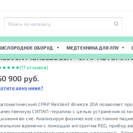
торная поддержка
 → 
CPAP-BiPAP приборы
 → 
CPAP аппараты
 → 
Автоматичес
КИСЛОРОДНОЕ ОБОРУД.
МЕДТЕХНИКА ДЛЯ ЛПУ
RESVENT IBREEZE 20A – CPAP АВТОМА
★★★★★
★★★★★
(11 отзывов)
50 900 руб.
Хотите цену ниже?
Автоматический CPAP ResVent iBreeze 20A позволяет пр
качественную СИПАП-терапию с целью устранения оста
дыхания во сне. Анализируя физическое состояние пацие
реальном времени с помощью алгоритма REG, прибор а
поддерживает оптимальное давление и влажность. Аппа