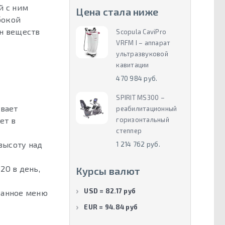
й с ним
Цена стала ниже
бокой
ен веществ
Scopula CaviPro
VRFM I – аппарат
ультразвуковой
кавитации
470 984 руб.
SPIRIT MS300 –
ивает
реабилитационный
ет в
горизонтальный
степпер
высоту над
1 214 762 руб.
2O в день,
Курсы валют
USD = 82.17 руб
ванное меню
EUR = 94.84 руб