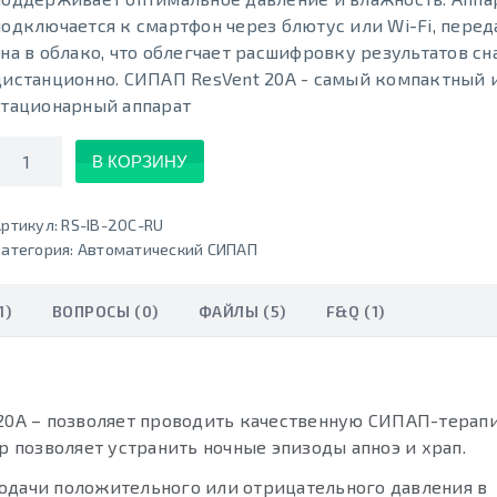
подключается к смартфон через блютус или Wi-Fi, перед
сна в облако, что облегчает расшифровку результатов сн
дистанционно. СИПАП ResVent 20A - самый компактный 
стационарный аппарат
Количество
В КОРЗИНУ
ртикул:
RS-IB-20C-RU
атегория:
Автоматический СИПАП
1)
ВОПРОСЫ (0)
ФАЙЛЫ (5)
F&Q (1)
 20A – позволяет проводить качественную СИПАП-терап
позволяет устранить ночные эпизоды апноэ и храп.
одачи положительного или отрицательного давления в