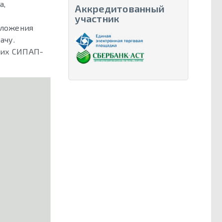
а,
Аккредитованный
участник
иложения
ачу.
ских СИПАП-