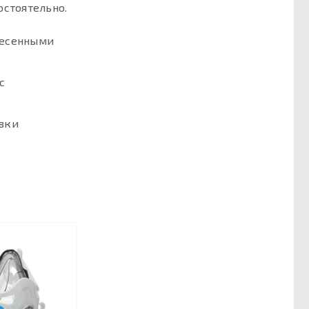
остоятельно.
несенными
с
овки