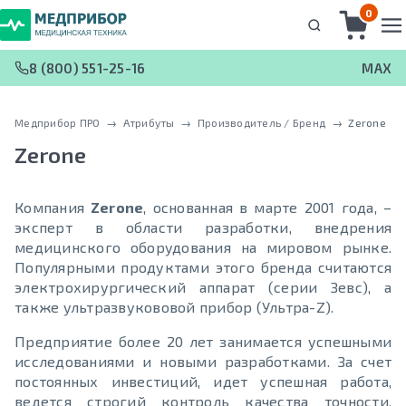
0
8 (800) 551-25-16
MAX
Медприбор ПРО
 → 
Атрибуты
 → 
Производитель / Бренд
 → 
Zerone
Zerone
Компания
Zerone
, основанная в марте 2001 года, –
эксперт в области разработки, внедрения
медицинского оборудования на мировом рынке.
Популярными продуктами этого бренда считаются
электрохирургический аппарат (серии Зевс), а
также ультразвукововой прибор (Ультра-Z).
Предприятие более 20 лет занимается успешными
исследованиями и новыми разработками. За счет
постоянных инвестиций, идет успешная работа,
ведется строгий контроль качества точности,