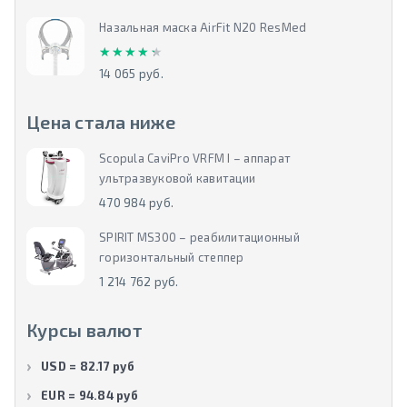
Назальная маска AirFit N20 ResMed
★★★★★
★★★★★
14 065 руб.
Цена стала ниже
Scopula CaviPro VRFM I – аппарат
ультразвуковой кавитации
470 984 руб.
SPIRIT MS300 – реабилитационный
горизонтальный степпер
1 214 762 руб.
Курсы валют
USD = 82.17 руб
EUR = 94.84 руб