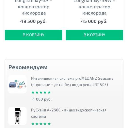
Longfian Jay-5A –
Longfian Jay-5BW –
концентратор
концентратор
кислорода
кислорода
49 500 руб.
45 000 руб.
В КОРЗИНУ
В КОРЗИНУ
Рекомендуем
Ингаляционная система proMEDANZ Seasons
(взрослые + дети, без подогрева, JRT S05)
★★★★★
★★★★★
14 000 руб.
РуСкейп А-2600 - видеоэндоскопическая
система
★★★★★
★★★★★