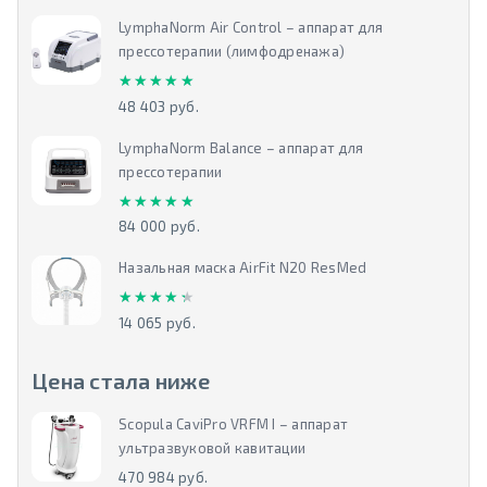
LymphaNorm Air Control – аппарат для
прессотерапии (лимфодренажа)
★★★★★
★★★★★
48 403 руб.
LymphaNorm Balance – аппарат для
прессотерапии
★★★★★
★★★★★
84 000 руб.
Назальная маска AirFit N20 ResMed
★★★★★
★★★★★
14 065 руб.
Цена стала ниже
Scopula CaviPro VRFM I – аппарат
ультразвуковой кавитации
470 984 руб.