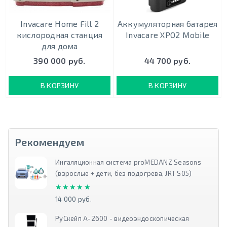
Invacare Home Fill 2
Аккумуляторная батарея
кислородная станция
Invacare XPO2 Mobile
для дома
390 000 руб.
44 700 руб.
В КОРЗИНУ
В КОРЗИНУ
Рекомендуем
Ингаляционная система proMEDANZ Seasons
(взрослые + дети, без подогрева, JRT S05)
★★★★★
★★★★★
14 000 руб.
РуСкейп А-2600 - видеоэндоскопическая