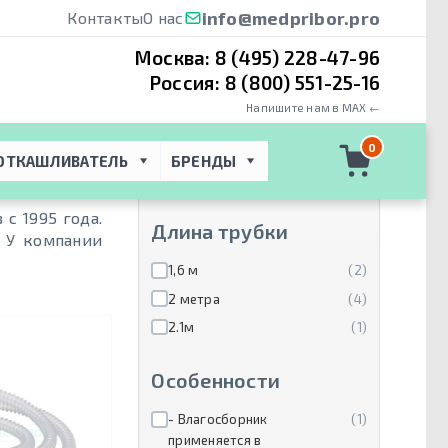
info@medpribor.pro
Контакты
О нас
Москва:
8 (495) 228-47-96
Россия:
8 (800) 551-25-16
Напишите нам в MAX ←
Производители
0
ОТКАШЛИВАТЕЛЬ
БРЕНДЫ
Plasti-Med
(18)
с 1995 года.
Длина трубки
. У компании
1,6 м
(2)
2 метра
(4)
2.1м
(1)
Особенности
- Влагосборник
(1)
применяется в