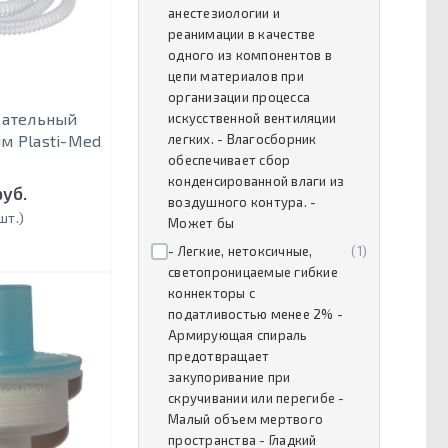
анестезиологии и
реанимации в качестве
одного из компонентов в
цепи материалов при
организации процесса
хательный
искусственной вентиляции
м Plasti-Med
легких. - Влагосборник
обеспечивает сбор
конденсированной влаги из
руб.
воздушного контура. -
шт.)
Может бы
- Легкие, нетоксичные,
(1)
светопроницаемые гибкие
коннекторы с
податливостью менее 2% -
Армирующая спираль
предотвращает
закупоривание при
скручивании или перегибе -
Малый объем мертвого
пространства - Гладкий