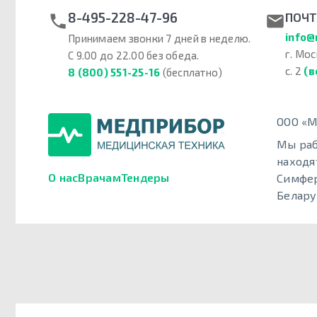
8-495-228-47-96
ПОЧТ
info@
Принимаем звонки 7 дней в неделю.
г. Мос
С 9.00 до 22.00 без обеда.
с. 2
(в
8 (800) 551-25-16
(бесплатно)
ООО «М
Мы раб
находя
О нас
Врачам
Тендеры
Симфер
Белару