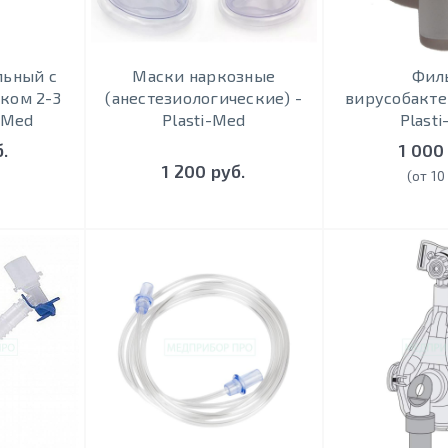
льный с
Маски наркозные
Фил
ком 2-3
(анестезиологические) -
вирусобакте
-Med
Plasti-Med
Plast
.
1 000
1 200 руб.
(от 10