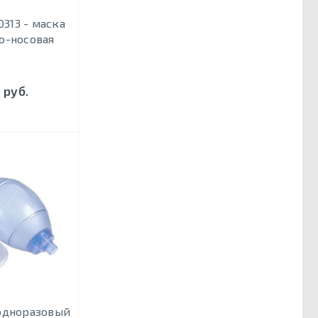
0313 - маска
о-носовая
 руб.
одноразовый