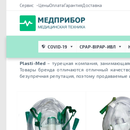
Сервис
Цены
Оплата
Гарантия
Доставка
Медприбор ПРО
 → 
Атрибуты
 → 
Производитель / Бренд
 → 
P
Plasti-Med
COVID-19
CPAP-BIPAP-ИВЛ
Plasti-Med
– турецкая компания, занимающаяс
Товары бренда отличаются отличный качеств
безупречная репутация, поэтому продаваемые 