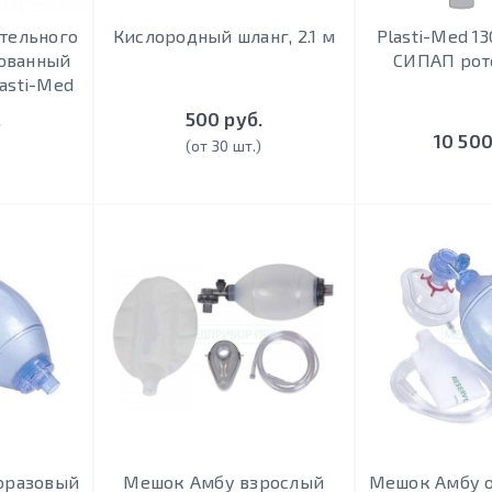
тельного
Кислородный шланг, 2.1 м
Plasti-Med 13
ованный
СИПАП рот
asti-Med
.
500 руб.
10 500
)
(от 30 шт.)
оразовый
Мешок Амбу взрослый
Мешок Амбу 