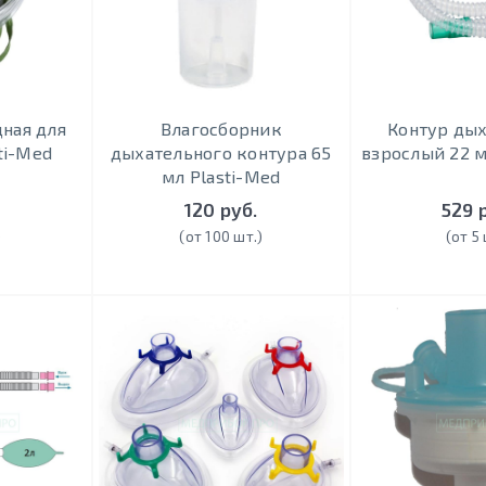
ная для
Влагосборник
Контур ды
ti-Med
дыхательного контура 65
взрослый 22 м
мл Plasti-Med
.
120 руб.
529 
)
(от 100 шт.)
(от 5 