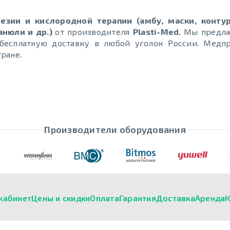
езии и кислородной терапии (амбу, маски, конту
анюли и др.)
от производителя
Plasti-Med.
Мы предла
, бесплатную доставку в любой уголок России. Медп
тране.
Производители оборудования
кабинет
Цены и скидки
Оплата
Гарантия
Доставка
Аренда
К