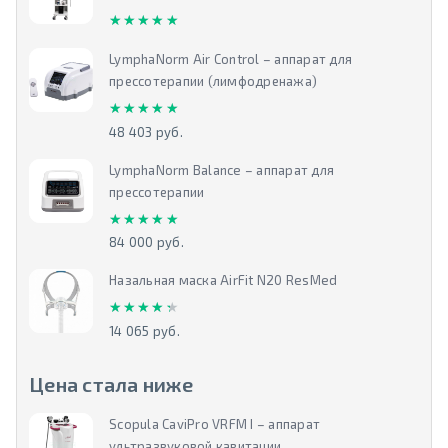
★★★★★
★★★★★
LymphaNorm Air Control – аппарат для
прессотерапии (лимфодренажа)
★★★★★
★★★★★
48 403 руб.
LymphaNorm Balance – аппарат для
прессотерапии
★★★★★
★★★★★
84 000 руб.
Назальная маска AirFit N20 ResMed
★★★★★
★★★★★
14 065 руб.
Цена стала ниже
Scopula CaviPro VRFM I – аппарат
ультразвуковой кавитации