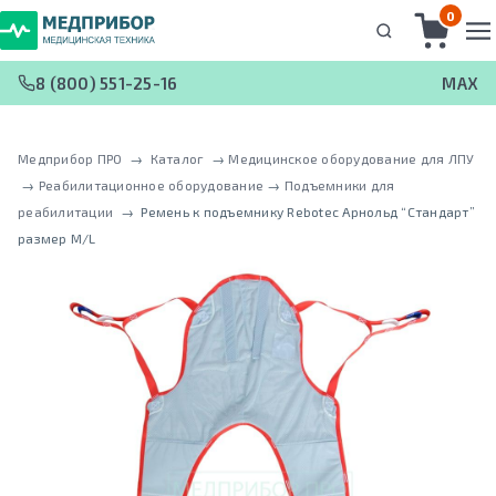
0
8 (800) 551-25-16
MAX
Медприбор ПРО
 → 
Каталог
 → 
Медицинское оборудование для ЛПУ
 → 
Реабилитационное оборудование
 → 
Подъемники для
реабилитации
 → 
Ремень к подъемнику Rebotec Арнольд “Стандарт”
размер М/L