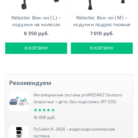
Rebotec Вок-он (L) –
Rebotec Вок-он (M) –
ходунки на колесах
ходунки подростковые
9 350 руб.
7 010 руб.
В КОРЗИНУ
В КОРЗИНУ
Рекомендуем
Ингаляционная система proMEDANZ Seasons
(взрослые + дети, без подогрева, JRT S05)
★★★★★
★★★★★
14 000 руб.
РуСкейп А-2600 - видеоэндоскопическая
система