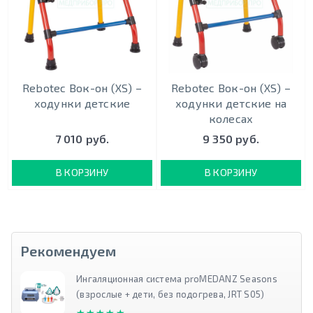
Rebotec Вок-он (XS) –
Rebotec Вок-он (XS) –
ходунки детские
ходунки детские на
колесах
7 010 руб.
9 350 руб.
В КОРЗИНУ
В КОРЗИНУ
Рекомендуем
Ингаляционная система proMEDANZ Seasons
(взрослые + дети, без подогрева, JRT S05)
★★★★★
★★★★★