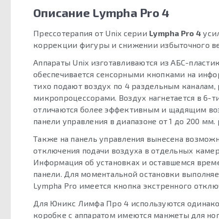
Описание Lympha Pro 4
Прессотерапия от Unix серии
Lympha Pro 4
усил
коррекции фигуры и снижении избыточного вес
Аппараты Unix изготавливаются из АБС-пластик
обеспечивается сенсорными кнопками на инфо
тихо подают воздух по 4 раздельным каналам,
микропроцессорами. Воздух нагнетается в 6-т
отличаются более эффективным и щадящим воз
панели управления в диапазоне от 1 до 200 мм. р
Также на панель управления вынесена возмож
отключения подачи воздуха в отдельных камера
Информация об установках и оставшемся време
панели. Для моментальной остановки выполня
Lympha Pro имеется кнопка экстренного отклю
Для Юникс Лимфа Про 4 используются одинаков
коробке с аппаратом имеются манжеты для ног