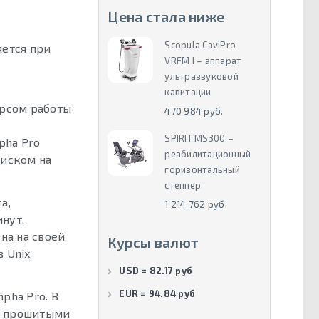
Цена стала ниже
Scopula CaviPro
яется при
VRFM I – аппарат
ультразвуковой
кавитации
урсом работы
470 984 руб.
SPIRIT MS300 –
pha Pro
реабилитационный
диском на
горизонтальный
степпер
а,
1 214 762 руб.
нут.
на на своей
Курсы валют
 Unix
USD = 82.17 руб
EUR = 94.84 руб
pha Pro. В
 с прошитыми