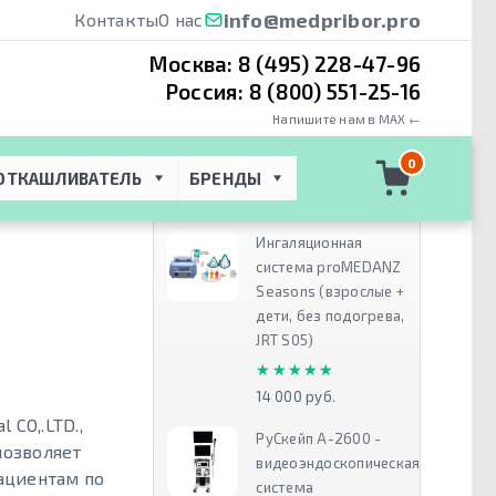
info@medpribor.pro
Контакты
О нас
Москва:
8 (495) 228-47-96
Россия:
8 (800) 551-25-16
Напишите нам в MAX ←
раты
0
ОТКАШЛИВАТЕЛЬ
БРЕНДЫ
Рекомендуем
Ингаляционная
система proMEDANZ
Seasons (взрослые +
дети, без подогрева,
JRT S05)
★★★★★
★★★★★
14 000 руб.
 CO,.LTD.,
РуСкейп А-2600 -
позволяет
видеоэндоскопическая
ациентам по
система