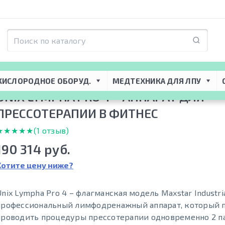
я ЛПУ
 → 
Физиотерапевтическое оборудование
 → 
Лимфодренажные аппа
ympha Pro 4 – аппарат для прессотерапии в фитнес
КИСЛОРОДНОЕ ОБОРУД.
МЕДТЕХНИКА ДЛЯ ЛПУ
UNIX LYMPHA PRO 4 – АППАРАТ ДЛЯ
ПРЕССОТЕРАПИИ В ФИТНЕС
★★★★★
★★★★★
(1 отзыв)
190 314 руб.
Хотите цену ниже?
nix Lympha Pro 4 – флагманская модель Maxstar Industrial
профессиональный лимфодренажный аппарат, который 
проводить процедуры прессотерапии одновременно 2 п