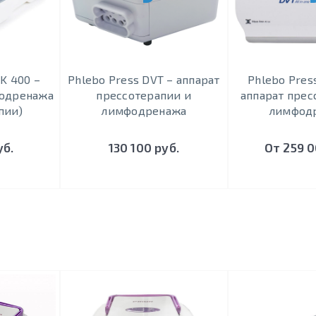
K 400 –
Phlebo Press DVT – аппарат
Phlebo Pres
фодренажа
прессотерапии и
аппарат прес
пии)
лимфодренажа
лимфод
уб.
130 100 руб.
От 259 0