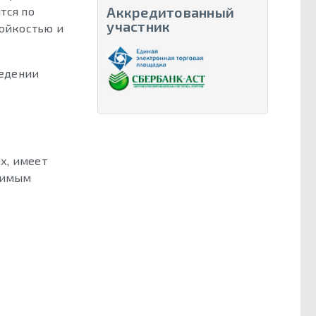
Аккредитованный
тся по
участник
тойкостью и
ведении
х, имеет
тимым