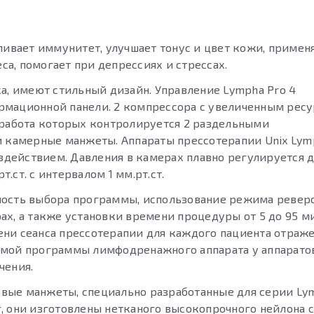
ивает иммунитет, улучшает тонус и цвет кожи, примен
а, помогает при депрессиях и стрессах.
а, имеют стильный дизайн. Управление Lympha Pro 4
рмационной панели. 2 компрессора с увеличенным рес
 работа которых контролируется 2 раздельными
и камерные манжеты. Аппараты прессотерапии Unix Lym
действием. Давления в камерах плавно регулируется 
т.ст. с интервалом 1 мм.рт.ст.
ность выбора программы, использование режима реверс
х, а также установки времени процедуры от 5 до 95 ми
ни сеанса прессотерапии для каждого пациента отраже
емой программы лимфодренажного аппарата у аппаратов
чения.
ые манжеты, специально разработанные для серии Lym
, они изготовлены нетканого высокопрочного нейлона