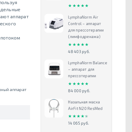
пользуя
★★★★★
★★★★★
аздельные
лают аппарат
LymphaNorm Air
еского
Control – аппарат
для прессотерапии
(лимфодренажа)
 потоком
★★★★★
★★★★★
48 403 руб.
LymphaNorm Balance
– аппарат для
прессотерапии
★★★★★
★★★★★
ный аппарат
84 000 руб.
Назальная маска
AirFit N20 ResMed
★★★★★
★★★★★
14 065 руб.