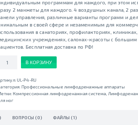
индивидуальным программам для каждого, при этом ис
сразу 2 манжеты для каждого. 4 воздушных канала, 2 р
панели управления, различные варианты программ и де
уникальным в своей сфере и незаменимым для коммерч
использования в санаториях, профилакториях, клиниках,
медицинских учреждениях, салонах-красоты с большим
пациентов. Бесплатная доставка по РФ!
Количество
В КОРЗИНУ
ртикул:
UL-P4-RU
атегория:
Профессиональные лимфодренажные аппараты
Метки:
Компрессионная лимфодренажная система
,
Лимфодренаж
ля ног
)
ВОПРОСЫ (0)
ФАЙЛЫ (1)