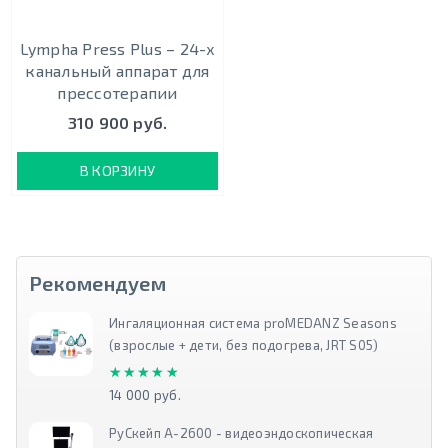
Lympha Press Plus – 24-х
канальный аппарат для
прессотерапии
310 900 руб.
В КОРЗИНУ
Рекомендуем
Ингаляционная система proMEDANZ Seasons
(взрослые + дети, без подогрева, JRT S05)
★★★★★
★★★★★
14 000 руб.
РуСкейп А-2600 - видеоэндоскопическая