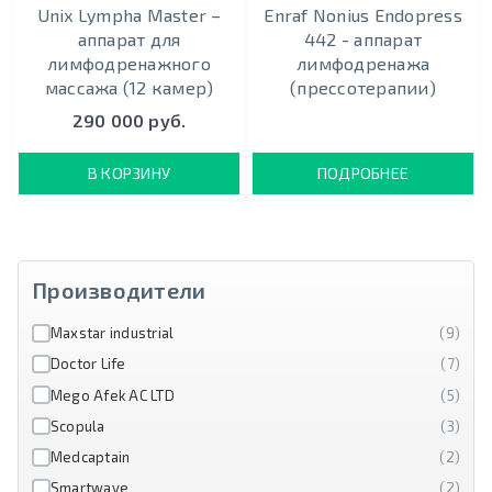
Unix Lympha Master –
Enraf Nonius Endopress
аппарат для
442 - аппарат
лимфодренажного
лимфодренажа
массажа (12 камер)
(прессотерапии)
290 000 руб.
В КОРЗИНУ
ПОДРОБНЕЕ
Производители
Maxstar industrial
(9)
Doctor Life
(7)
Mego Afek AC LTD
(5)
Scopula
(3)
Medcaptain
(2)
Smartwave
(2)