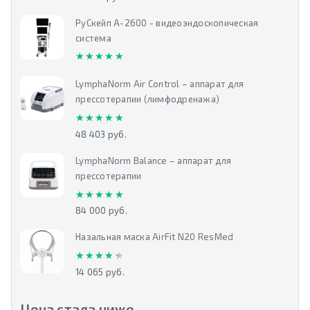
РуСкейп А-2600 - видеоэндоскопическая
система
★★★★★
★★★★★
LymphaNorm Air Control – аппарат для
прессотерапии (лимфодренажа)
★★★★★
★★★★★
48 403 руб.
LymphaNorm Balance – аппарат для
прессотерапии
★★★★★
★★★★★
84 000 руб.
Назальная маска AirFit N20 ResMed
★★★★★
★★★★★
14 065 руб.
Цена стала ниже