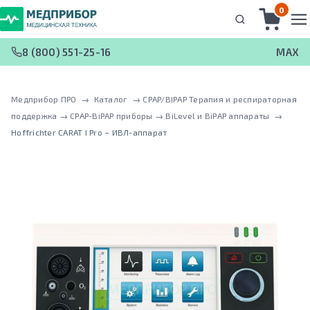
0
8 (800) 551-25-16
MAX
Медприбор ПРО
 → 
Каталог
 → 
CPAP/BIPAP Терапия и респираторная
поддержка
 → 
CPAP-BiPAP приборы
 → 
BiLevel и BiPAP аппараты
 → 
Hoffrichter CARAT I Pro – ИВЛ-аппарат