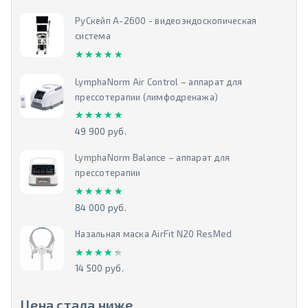
РуСкейп А-2600 - видеоэндоскопическая
система
★★★★★
★★★★★
LymphaNorm Air Control – аппарат для
прессотерапии (лимфодренажа)
★★★★★
★★★★★
49 900 руб.
LymphaNorm Balance – аппарат для
прессотерапии
★★★★★
★★★★★
84 000 руб.
Назальная маска AirFit N20 ResMed
★★★★★
★★★★★
14 500 руб.
Цена стала ниже