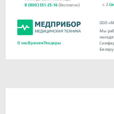
с. 2
(в
8 (800) 551-25-16
(бесплатно)
ООО «М
Мы раб
находя
О нас
Врачам
Тендеры
Симфер
Белару