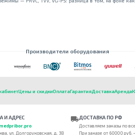
 режимы — PRVC, TVV, VG-PS: разница в том, на фоне ка
Производители оборудования
кабинет
Цены и скидки
Оплата
Гарантия
Доставка
Аренда
К
А И АДРЕС
ДОСТАВКА ПО РФ
medpribor.pro
Доставляем заказы по все
ква, ул. Долгоруковская, д. 38
При заказе от 60000 руб. 