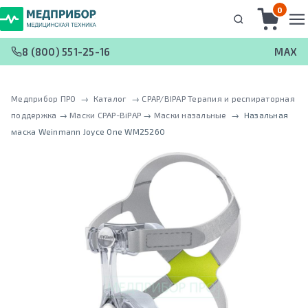
0
8 (800) 551-25-16
MAX
Медприбор ПРО
 → 
Каталог
 → 
CPAP/BIPAP Терапия и респираторная
поддержка
 → 
Маски CPAP-BiPAP
 → 
Маски назальные
 → 
Назальная
маска Weinmann Joyce One WM25260