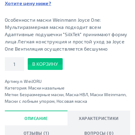
Хотите цену ниже?
Особенности маски Weinmann Joyce One:
Мультиразмерная маска подходит всем
Адаптивные подушечки "SilkTek" принимают форму
лица Легкая конструкция и простой уход за Joyce
One Вентиляция осуществляется бесшумно
Количество
В КОРЗИНУ
Артикул:
WeiJORU
Категория:
Маски назальные
Метки:
Безразмерные маски
,
Маска НВЛ
,
Маски Weinmann
,
Маски с лобным упором
,
Носовая маска
ОПИСАНИЕ
ХАРАКТЕРИСТИКИ
ОТЗЫВЫ (1)
ВОПРОСЫ (0)