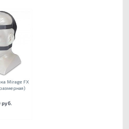
ка Mirage FX
размерная)
 руб.