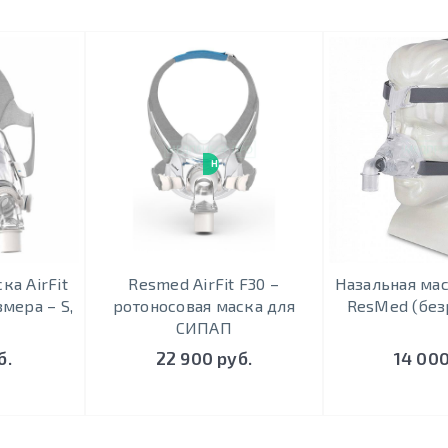
НОВИНКА
ка AirFit
Resmed AirFit F30 –
Назальная мас
мера – S,
ротоносовая маска для
ResMed (без
СИПАП
б.
22 900 руб.
14 000