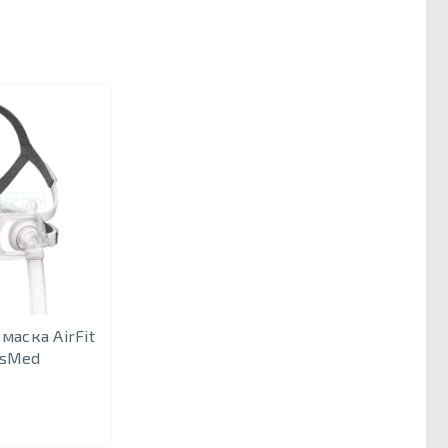
маска AirFit
esMed