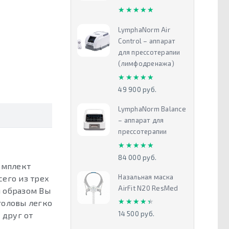
★★★★★
★★★★★
LymphaNorm Air
Control – аппарат
для прессотерапии
(лимфодренажа)
★★★★★
★★★★★
49 900 руб.
LymphaNorm Balance
– аппарат для
прессотерапии
★★★★★
★★★★★
84 000 руб.
омплект
Назальная маска
сего из трех
AirFit N20 ResMed
м образом Вы
★★★★★
★★★★★
головы легко
14 500 руб.
 друг от