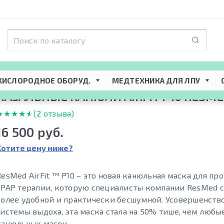
торная поддержка
 → 
Маски CPAP-BiPAP
 → 
Маски ResMed AirFit
 → 
Назальные
КИСЛОРОДНОЕ ОБОРУД.
МЕДТЕХНИКА ДЛЯ ЛПУ
НАЗАЛЬНЫЕ КАНЮЛИ AIRFIT P10 RESM
★★★★★
★★★★★
(2 отзыва)
16 500 руб.
Хотите цену ниже?
ResMed AirFit ™ P10 – это новая канюльная маска для пр
CPAP терапии, которую специалисты компании ResMed 
более удобной и практически бесшумной. Усовершенств
системы выдоха, эта маска стала на 50% тише, чем любы
канюльных масок.