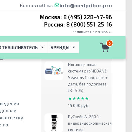
info@medpribor.pro
Контакты
О нас
Москва:
8 (495) 228-47-96
Россия:
8 (800) 551-25-16
Напишите нам в MAX ←
 канюли AirFit
0
ОТКАШЛИВАТЕЛЬ
БРЕНДЫ
Рекомендуем
ED
Ингаляционная
система proMEDANZ
Seasons (взрослые +
дети, без подогрева,
JRT S05)
★★★★★
★★★★★
оведения
14 000 руб.
сделали
РуСкейп А-2600 -
овав сетку
видеоэндоскопическая
е из
система