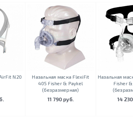
irFit N20
Назальная маска FlexiFit
Назальная маск
405 Fisher & Paykel
Fisher &
(безразмерная)
(безраз
б.
11 790 руб.
14 230