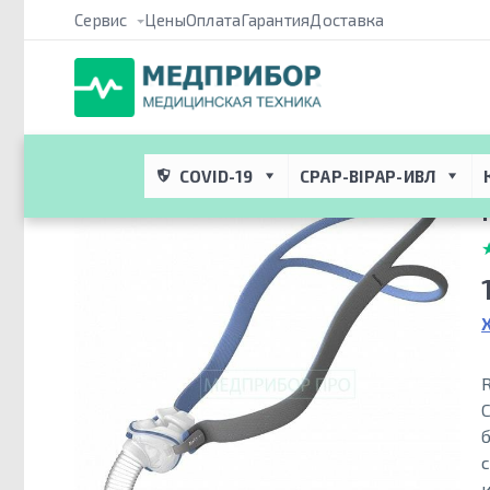
Сервис
Цены
Оплата
Гарантия
Доставка
Медприбор ПРО
 → 
Каталог
 → 
CPAP/BIPAP Терапия и респира
P10 ResMed
COVID-19
CPAP-BIPAP-ИВЛ