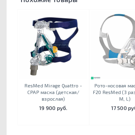
ДЕТСКАЯ
ResMed Mirage Quattro -
Рото-носовая мас
CPAP маска (детская/
F20 ResMed (3 раз
взрослая)
М, L)
19 900 руб.
17 500 ру