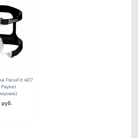
а FlexiFit 407
 Paykel
мерная)
 руб.