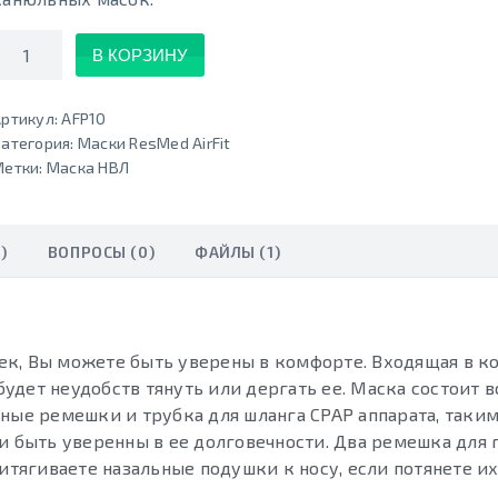
Количество
В КОРЗИНУ
ртикул:
AFP10
атегория:
Маски ResMed AirFit
Метки:
Маска НВЛ
)
ВОПРОСЫ (0)
ФАЙЛЫ (1)
ек, Вы можете быть уверены в комфорте. Входящая в к
будет неудобств тянуть или дергать ее. Маска состоит в
вные ремешки и трубка для шланга CPAP аппарата, таки
и быть уверенны в ее долговечности. Два ремешка для 
итягиваете назальные подушки к носу, если потянете их