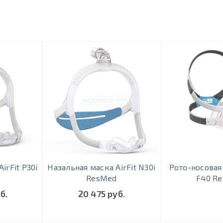
irFit P30i
Назальная маска AirFit N30i
Рото-носовая 
ResMed
F40 R
б.
20 475 руб.