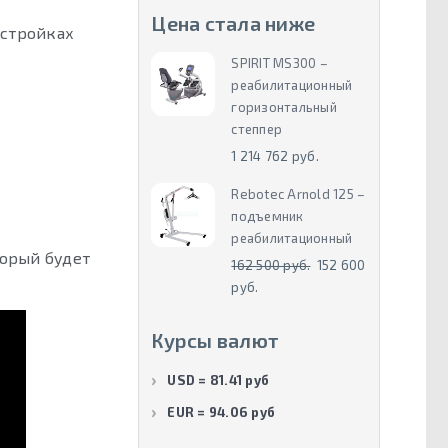
Цена стала ниже
астройках
SPIRIT MS300 –
реабилитационный
горизонтальный
степпер
1 214 762 руб.
Rebotec Arnold 125 –
подъемник
реабилитационный
торый будет
162 500 руб.
152 600
руб.
Курсы валют
USD = 81.41 руб
EUR = 94.06 руб