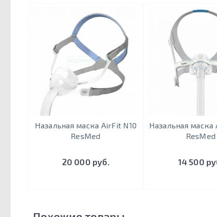
Назальная маска AirFit N10
Назальная маска A
ResMed
ResMed
20 000 руб.
14 500 ру
Похожие товары