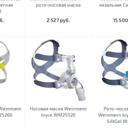
легкая
рото-носовая маска
назальная С
0
б.
2 527 руб.
15 500
 Weinmann
Носовая маска Weinmann
Рото-носо
25260
Joyce WM25520
Weinmann Joy
SilkGel 