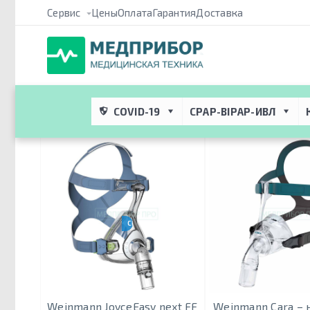
Сервис
Цены
Оплата
Гарантия
Доставка
Медприбор ПРО
 → 
Метки
 → 
Маски Weinmann
Маски Weinmann
COVID-19
CPAP-BIPAP-ИВЛ
CPAP-BPAP-НВЛ
Weinmann JoyceEasy next FF
Weinmann Cara – 