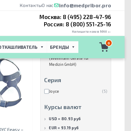
info@medpribor.pro
Контакты
О нас
Москва:
8 (495) 228-47-96
Россия:
8 (800) 551-25-16
Напишите нам в MAX ←
Производители
0
ОТКАШЛИВАТЕЛЬ
БРЕНДЫ
Lowenstein medical
(9)
(Weinmann Gerate fur
Medizin GmbH)
Серия
Joyce
(5)
Курсы валют
USD = 80.93 руб
EUR = 93.19 руб
OYCEeasy –