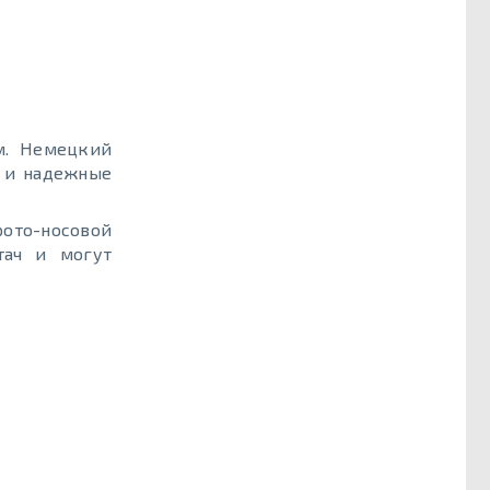
м. Немецкий
ы и надежные
рото-носовой
тач и могут