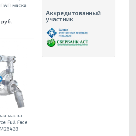
иПАП маска
Аккредитованный
участник
 руб.
CPAP-BPAP-НВЛ
вая маска
ce Full Face
WM26428