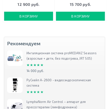
12 900 руб.
15 700 руб.
В КОРЗИНУ
В КОРЗИНУ
Рекомендуем
Ингаляционная система proMEDANZ Seasons
(взрослые + дети, без подогрева, JRT S05)
★★★★★
★★★★★
14 000 руб.
РуСкейп А-2600 - видеоэндоскопическая
система
★★★★★
★★★★★
LymphaNorm Air Control – аппарат для
прессотерапии (лимфодренажа)