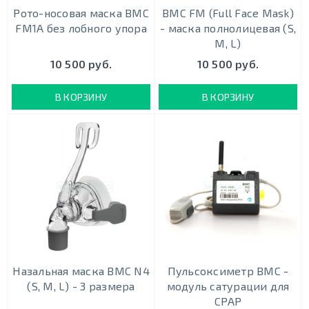
Рото-носовая маска BMC
BMC FM (Full Face Mask)
FM1A без лобного упора
- маска полнолицевая (S,
M, L)
10 500 руб.
10 500 руб.
В КОРЗИНУ
В КОРЗИНУ
Назальная маска BMC N4
Пульсоксиметр BMC -
(S, M, L) - 3 размера
модуль сатурации для
CPAP