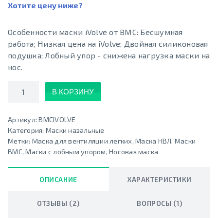
Хотите цену ниже?
Особенности маски iVolve от BMC: Бесшумная
работа; Низкая цена на iVolve; Двойная силиконовая
подушка; Лобный упор - снижена нагрузка маски на
нос.
Количество
В КОРЗИНУ
Артикул:
BMCIVOLVE
Категория:
Маски назальные
Метки:
Маска для вентиляции легких
,
Маска НВЛ
,
Маски
BMC
,
Маски с лобным упором
,
Носовая маска
ОПИСАНИЕ
ХАРАКТЕРИСТИКИ
ОТЗЫВЫ (2)
ВОПРОСЫ (1)