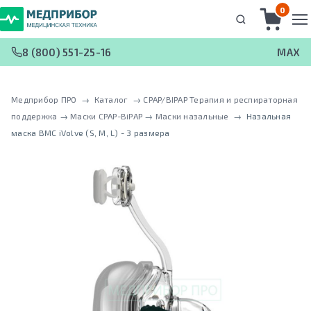
0
8 (800) 551-25-16
MAX
Медприбор ПРО
 → 
Каталог
 → 
CPAP/BIPAP Терапия и респираторная
поддержка
 → 
Маски CPAP-BiPAP
 → 
Маски назальные
 → 
Назальная
маска BMC iVolve (S, M, L) - 3 размера