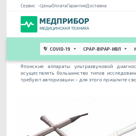
Сервис
Цены
Оплата
Гарантия
Доставка
Медприбор ПРО
 → 
Подборки
 → 
Японский аппарат УЗИ
Японский аппарат УЗИ
COVID-19
CPAP-BIPAP-ИВЛ
Японские аппараты ультразвуковой диагно
осуществлять большинство типов исследован
требуют авторизации – для этого пришлите сво