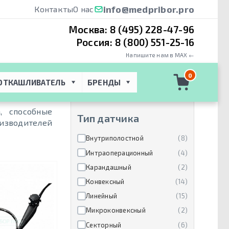
info@medpribor.pro
Контакты
О нас
Москва:
8 (495) 228-47-96
Россия:
8 (800) 551-25-16
Напишите нам в MAX ←
Производители
0
ОТКАШЛИВАТЕЛЬ
БРЕНДЫ
Canon Medical Systems
(54)
, способные
Тип датчика
оизводителей
Внутриполостной
(8)
Интраоперационный
(4)
Карандашный
(2)
Конвексный
(14)
Линейный
(15)
Микроконвексный
(2)
Секторный
(6)