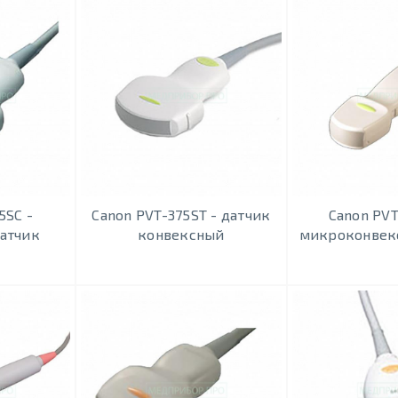
5SC -
Canon PVT-375ST - датчик
Canon PVT
атчик
конвексный
микроконвек