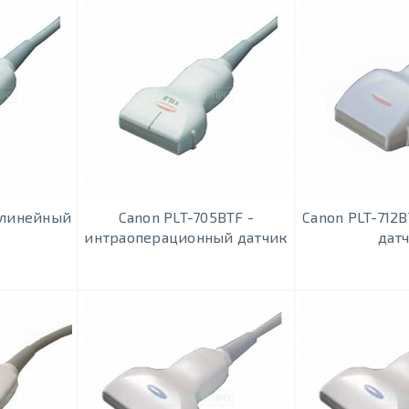
- линейный
Canon PLT-705BТF -
Canon PLT-712
интраоперационный датчик
дат