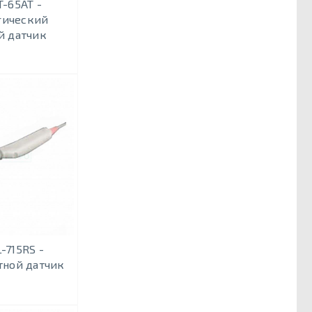
T-65AT -
гический
й датчик
-715RS -
тной датчик