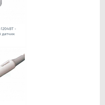
-1204BT -
 датчик