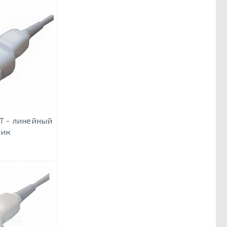
BT - линейный
чик