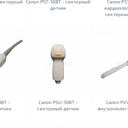
 секторный
Canon PST-50BT - секторный
Canon PS
датчик
кардиоло
секторны
0BT -
Canon PSU-50BT -
Canon PVL
атчик
секторный датчик
внутриполос