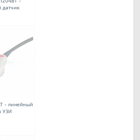
-1204BT -
 датчик
AT - линейный
к УЗИ