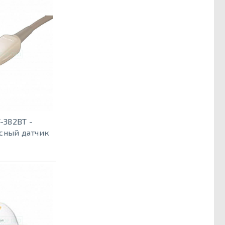
-382BT -
сный датчик