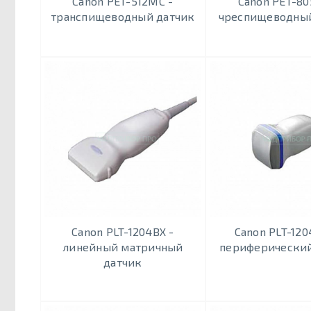
Canon PET-512МС -
Canon PET-80
транспищеводный датчик
чреспищеводный
Canon PLT-1204BX -
Canon PLT-12
линейный матричный
периферический
датчик