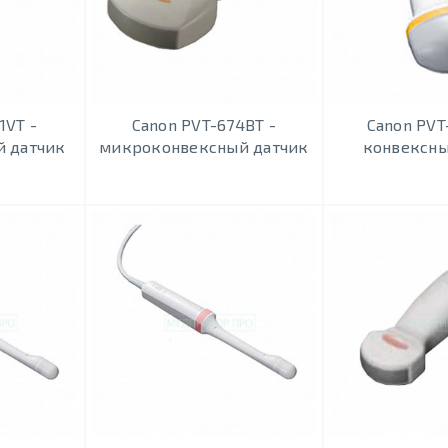
1VT -
Canon PVT-674BT -
Canon PVT
й датчик
микроконвексный датчик
конвексны