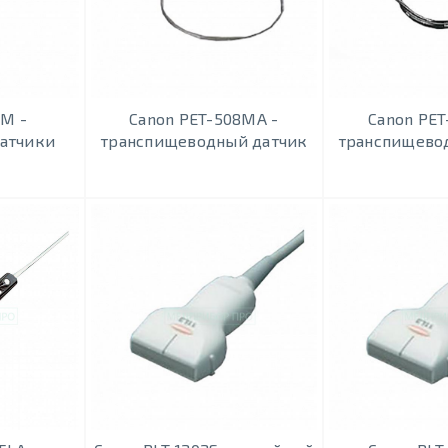
0M -
Canon PET-508MA -
Canon PET
атчики
транспищеводный датчик
транспищево