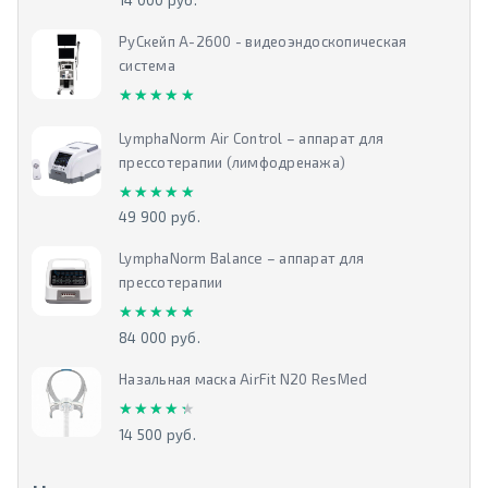
14 000 руб.
РуСкейп А-2600 - видеоэндоскопическая
система
★★★★★
★★★★★
LymphaNorm Air Control – аппарат для
прессотерапии (лимфодренажа)
★★★★★
★★★★★
49 900 руб.
LymphaNorm Balance – аппарат для
прессотерапии
★★★★★
★★★★★
84 000 руб.
Назальная маска AirFit N20 ResMed
★★★★★
★★★★★
14 500 руб.