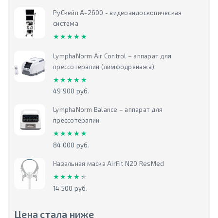
РуСкейп А-2600 - видеоэндоскопическая
система
★★★★★
★★★★★
LymphaNorm Air Control – аппарат для
прессотерапии (лимфодренажа)
★★★★★
★★★★★
49 900 руб.
LymphaNorm Balance – аппарат для
прессотерапии
★★★★★
★★★★★
84 000 руб.
Назальная маска AirFit N20 ResMed
★★★★★
★★★★★
14 500 руб.
Цена стала ниже