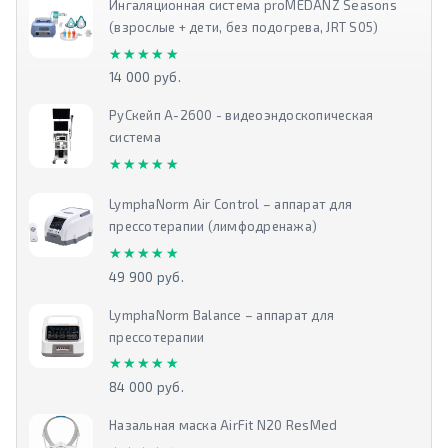
Ингаляционная система proMEDANZ Seasons
(взрослые + дети, без подогрева, JRT S05)
★★★★★
★★★★★
14 000 руб.
РуСкейп А-2600 - видеоэндоскопическая
система
★★★★★
★★★★★
LymphaNorm Air Control – аппарат для
прессотерапии (лимфодренажа)
★★★★★
★★★★★
49 900 руб.
LymphaNorm Balance – аппарат для
прессотерапии
★★★★★
★★★★★
84 000 руб.
Назальная маска AirFit N20 ResMed