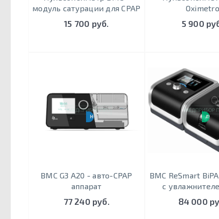
модуль сатурации для CPAP
Oximetr
15 700 руб.
5 900 ру
НОВИНКА 2020 Г.
ЛУЧШ
BMC G3 A20 - авто-CPAP
BMC ReSmart BiPA
аппарат
с увлажнител
77 240 руб.
84 000 ру