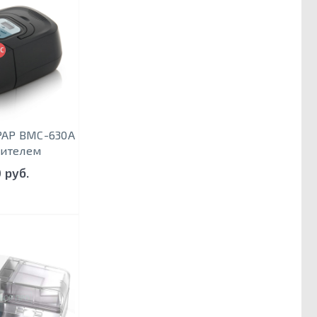
СНЯТ С ПРОИЗВОДСТВА
PAP BMC-630A
нителем
 руб.