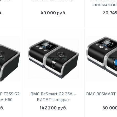
o
автоматиче
б.
49 000 руб.
20 745
ИЙ ВЫБОР
P T25S G2
BMC ReSmart G2 25A –
BMC RESMART B
ем H60
БИПАП-аппарат
б.
142 200 руб.
60 000