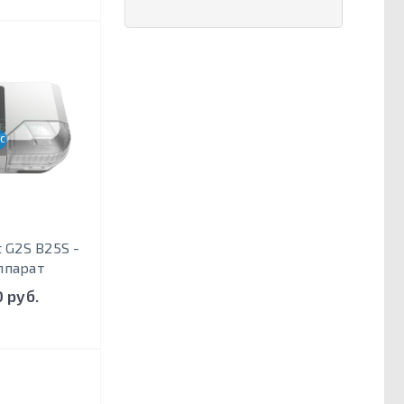
CPAP, S
 G2S B25S -
ппарат
 руб.