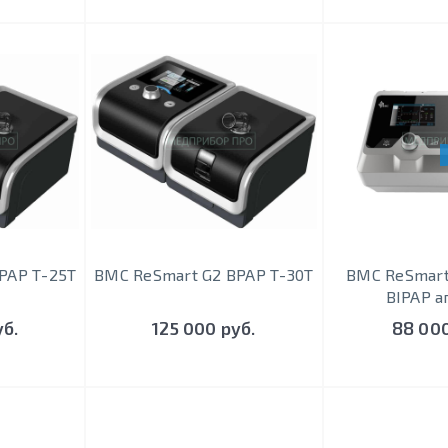
PAP Т-25T
BMC ReSmart G2 BPAP Т-30T
BMC ReSmart
BIPAP а
уб.
125 000 руб.
88 000