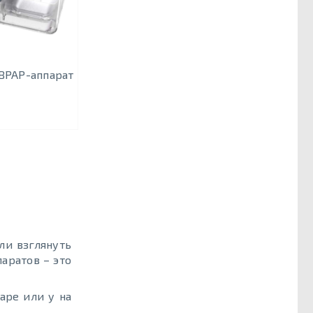
 BPAP-аппарат
ли взглянуть
аратов – это
аре или у на