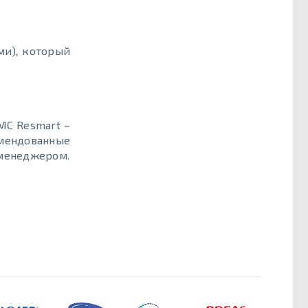
ми), который
MC Resmart –
омендованные
 менеджером.