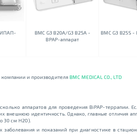
БИПАП-
BMC G3 B20A/G3 B25A -
BMC G3 B25S -
BPAP-аппарат
й компании и производителя
BMC MEDICAL CO., LTD
сколько аппаратов для проведения BiPAP-террапии. Ес
 их внешнюю идентичность. Однако, главные отличия апп
 30 см H2O).
х заболевания и показаний при диагностике в стацион