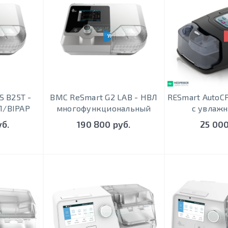
S, S/T, T
УНИВЕРСАЛЬНЫЙ
S B25T -
BMC ReSmart G2 LAB - НВЛ
RESmart AutoC
Л/BIPAP
многофункциональный
с увлаж
уб.
190 800 руб.
25 000