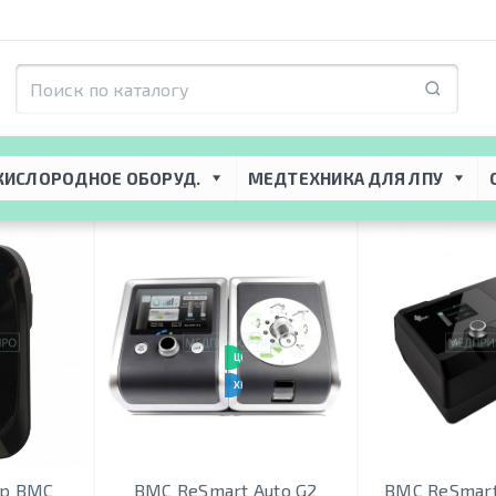
КИСЛОРОДНОЕ ОБОРУД.
МЕДТЕХНИКА ДЛЯ ЛПУ
ЦЕНА-КАЧЕСТВО
ХИТ ПРОДАЖ
тр BMC
BMC ReSmart Auto G2
BMC ReSmart