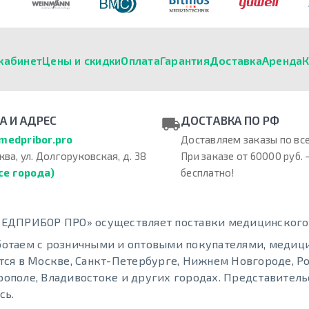
кабинет
Цены и скидки
Оплата
Гарантия
Доставка
Аренда
К
А И АДРЕС
ДОСТАВКА ПО РФ
medpribor.pro
Доставляем заказы по все
ква, ул. Долгоруковская, д. 38
При заказе от 60000 руб. 
се города)
бесплатно!
ЕДПРИБОР ПРО» осуществляет поставки медицинского о
отаем с розничными и оптовыми покупателями, меди
тся в Москве, Санкт-Петербурге, Нижнем Новгороде, Ро
ополе, Владивостоке и других городах. Представительс
сь.