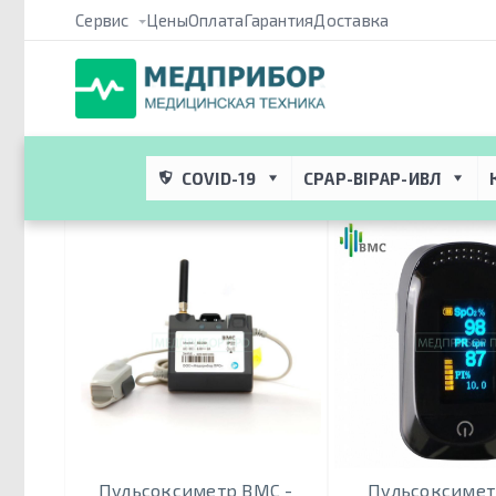
Сервис
Цены
Оплата
Гарантия
Доставка
Медприбор ПРО
 → 
Метки
 → 
BMC Resmart
Аппараты
BMC Resmart
COVID-19
CPAP-BIPAP-ИВЛ
Пульсоксиметр BMC -
Пульсоксиме