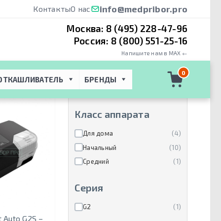
info@medpribor.pro
Контакты
О нас
Москва:
8 (495) 228-47-96
Россия:
8 (800) 551-25-16
Напишите нам в MAX ←
Производители
0
ОТКАШЛИВАТЕЛЬ
БРЕНДЫ
BMC Medical Co., Ltd
(20)
Класс аппарата
Для дома
(4)
Начальный
(10)
Средний
(1)
Серия
G2
(1)
 Auto G2S –