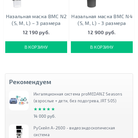
Назальная маска BMC N2
Назальная маска BMC N4
(S, M, L) – 3 размера
(S, M, L) - 3 размера
12 190 руб.
12 900 руб.
В КОРЗИНУ
В КОРЗИНУ
Рекомендуем
Ингаляционная система proMEDANZ Seasons
(взрослые + дети, без подогрева, JRT S05)
★★★★★
★★★★★
14 000 руб.
РуСкейп А-2600 - видеоэндоскопическая
система