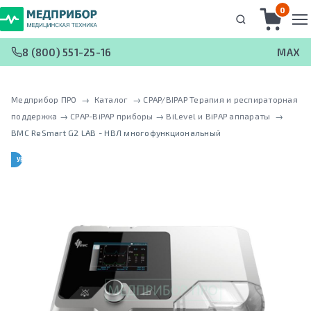
0
8 (800) 551-25-16
MAX
Медприбор ПРО
 → 
Каталог
 → 
CPAP/BIPAP Терапия и респираторная
поддержка
 → 
CPAP-BiPAP приборы
 → 
BiLevel и BiPAP аппараты
 → 
BMC ReSmart G2 LAB - НВЛ многофункциональный
УНИВЕРСАЛЬНЫЙ