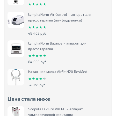
★★★★★
★★★★★
LymphaNorm Air Control – аппарат для
прессотерапии (лимфодренажа)
★★★★★
★★★★★
48 403 руб.
LymphaNorm Balance – аппарат для
прессотерапии
★★★★★
★★★★★
84 000 руб.
Назальная маска AirFit N20 ResMed
★★★★★
★★★★★
14 065 руб.
Цена стала ниже
Scopula CaviPro VRFM I – аппарат
ультразвуковой кавитации