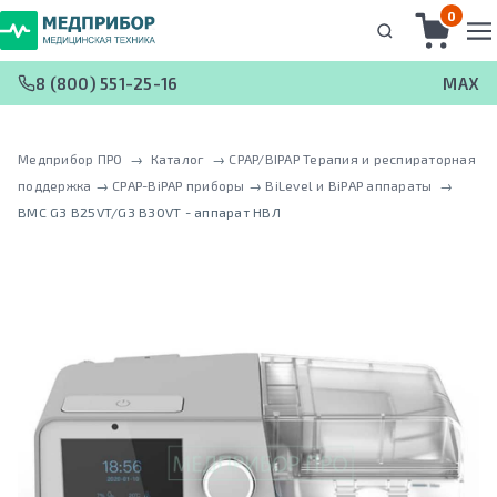
0
8 (800) 551-25-16
MAX
Медприбор ПРО
 → 
Каталог
 → 
CPAP/BIPAP Терапия и респираторная
поддержка
 → 
CPAP-BiPAP приборы
 → 
BiLevel и BiPAP аппараты
 → 
BMC G3 B25VT/G3 B30VT - аппарат НВЛ