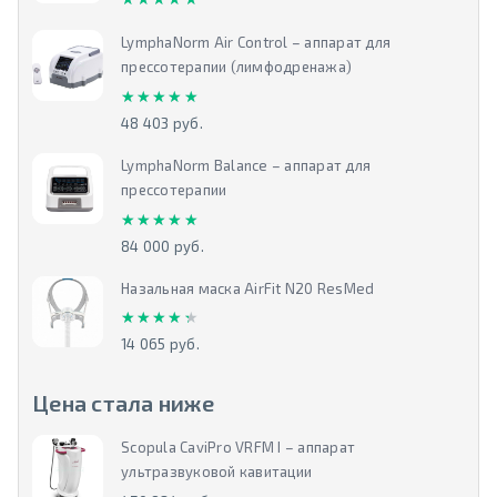
LymphaNorm Air Control – аппарат для
прессотерапии (лимфодренажа)
★★★★★
★★★★★
48 403 руб.
LymphaNorm Balance – аппарат для
прессотерапии
★★★★★
★★★★★
84 000 руб.
Назальная маска AirFit N20 ResMed
★★★★★
★★★★★
14 065 руб.
Цена стала ниже
Scopula CaviPro VRFM I – аппарат
ультразвуковой кавитации