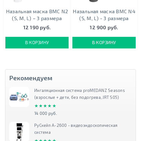
Назальная маска BMC N2
Назальная маска BMC N4
(S, M, L) – 3 размера
(S, M, L) - 3 размера
12 190 руб.
12 900 руб.
В КОРЗИНУ
В КОРЗИНУ
Рекомендуем
Ингаляционная система proMEDANZ Seasons
(взрослые + дети, без подогрева, JRT S05)
★★★★★
★★★★★
14 000 руб.
РуСкейп А-2600 - видеоэндоскопическая
система
★★★★★
★★★★★