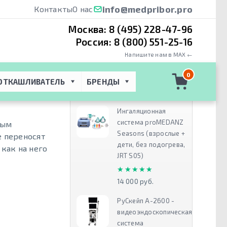
info@medpribor.pro
Контакты
О нас
Москва:
8 (495) 228-47-96
Россия:
8 (800) 551-25-16
Напишите нам в MAX ←
C G3 B25S -
0
ОТКАШЛИВАТЕЛЬ
БРЕНДЫ
Рекомендуем
Ингаляционная
система proMEDANZ
ным
Seasons (взрослые +
е переносят
дети, без подогрева,
 как на него
JRT S05)
★★★★★
★★★★★
14 000 руб.
РуСкейп А-2600 -
видеоэндоскопическая
система