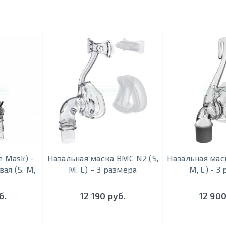
e Mask) -
Назальная маска BMC N2 (S,
Назальная мас
ая (S, M,
M, L) – 3 размера
M, L) - 3
б.
12 190 руб.
12 900