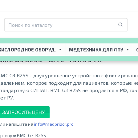
торная поддержка
 → 
CPAP-BiPAP приборы
 → 
BiLevel и BiPAP аппараты
 → 
BM
КИСЛОРОДНОЕ ОБОРУД.
МЕДТЕХНИКА ДЛЯ ЛПУ
BMC G3 B25S - BPAP-АППАРАТ
BMC G3 B25S - двухуровневое устройство с фиксирован
давлением, которое подходит для пациентов, которые н
стандартную СИПАП. BMC G3 B25S не продается в РФ, так
ет РУ.
ЗАПРОСИТЬ ЦЕНУ
ли напишите на
info@medpribor.pro
ртикул:
BMC-G3-B25S