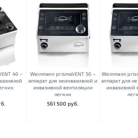
VENT 40 –
Weinmann prismaVENT 50 –
Weinmann pris
нвазивной
аппарат для неинвазивной и
аппарат для н
егких
инвазивной вентиляции
инвазивной 
легких
лег
уб.
561 500 руб.