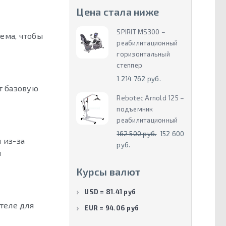
Цена стала ниже
SPIRIT MS300 –
ема, чтобы
реабилитационный
горизонтальный
степпер
1 214 762 руб.
т базовую
Rebotec Arnold 125 –
подъемник
реабилитационный
162 500 руб.
152 600
 из-за
руб.
я
Курсы валют
USD = 81.41 руб
теле для
EUR = 94.06 руб