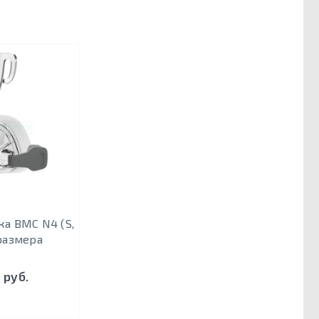
ка BMC N4 (S,
 размера
 руб.