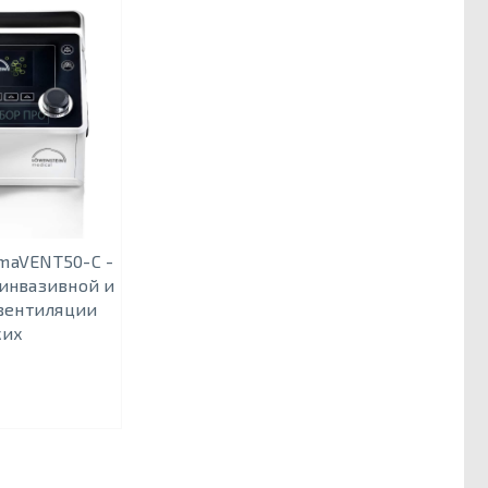
maVENT50-C -
еинвазивной и
вентиляции
ких