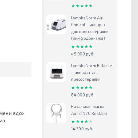
★★★★★
★★★★★
LymphaNorm Air
Control – аппарат
для прессотерапии
(лимфодренажа)
★★★★★
★★★★★
49 900 руб.
LymphaNorm Balance
– аппарат для
прессотерапии
★★★★★
★★★★★
84 000 руб.
Назальная маска
емени вдох
AirFit N20 ResMed
ма
★★★★★
★★★★★
14 500 руб.