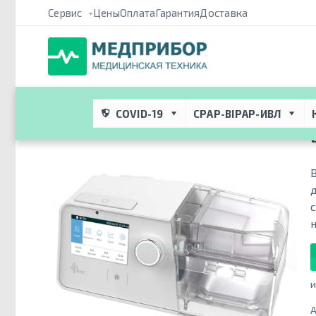
Сервис
Цены
Оплата
Гарантия
Доставка
Медприбор ПРО
 → 
Каталог
 → 
CPAP/BIPAP Терапия и респира
BPAP-аппарат
COVID-19
CPAP-BIPAP-ИВЛ
н
и
А