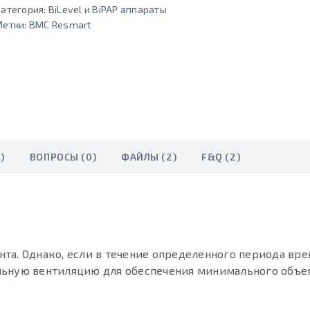
атегория:
BiLevel и BiPAP аппараты
Метки:
BMC Resmart
)
ВОПРОСЫ (0)
ФАЙЛЫ (2)
F&Q (2)
та. Однако, если в течение определенного периода вр
льную вентиляцию для обеспечения минимального объе