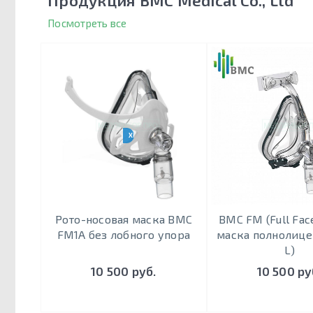
Продукция BMC Medical Co., Ltd
Посмотреть все
ХИТ ПРОДАЖ
Рото-носовая маска BMC
BMC FM (Full Fac
FM1A без лобного упора
маска полнолицев
L)
10 500 руб.
10 500 ру