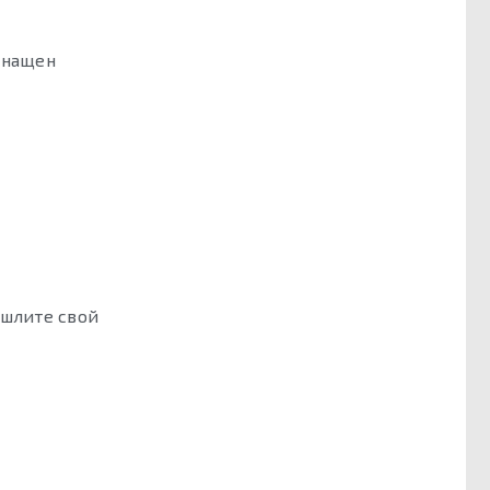
снащен
ишлите свой