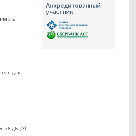
Аккредитованный
участник
PM2.5.
теле для
 28 дБ (А).