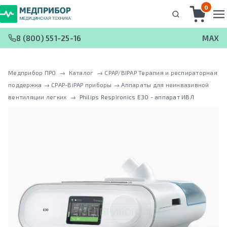
0
8 (800) 551-25-16
MAX
Медприбор ПРО
 → 
Каталог
 → 
CPAP/BIPAP Терапия и респираторная
поддержка
 → 
CPAP-BiPAP приборы
 → 
Аппараты для неинвазивной
вентиляции легких
 → 
Philips Respironics E30 - аппарат ИВЛ