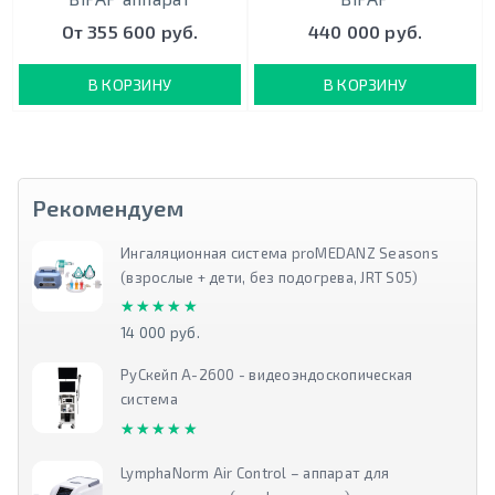
От 355 600 руб.
440 000 руб.
В КОРЗИНУ
В КОРЗИНУ
Рекомендуем
Ингаляционная система proMEDANZ Seasons
(взрослые + дети, без подогрева, JRT S05)
★★★★★
★★★★★
14 000 руб.
РуСкейп А-2600 - видеоэндоскопическая
система
★★★★★
★★★★★
LymphaNorm Air Control – аппарат для