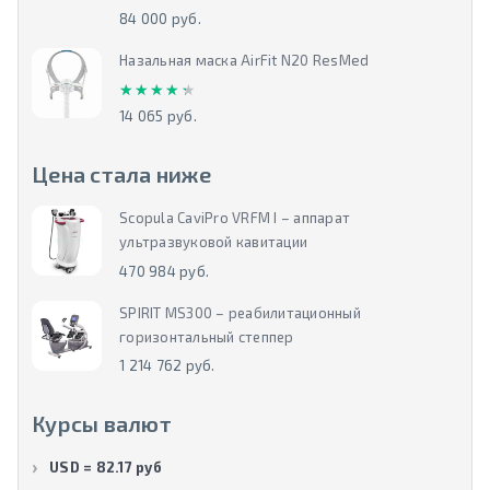
84 000 руб.
Назальная маска AirFit N20 ResMed
★★★★★
★★★★★
14 065 руб.
Цена стала ниже
Scopula CaviPro VRFM I – аппарат
ультразвуковой кавитации
470 984 руб.
SPIRIT MS300 – реабилитационный
горизонтальный степпер
1 214 762 руб.
Курсы валют
USD = 82.17 руб