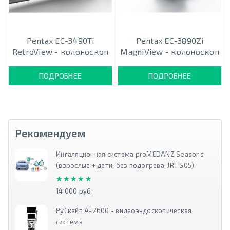
Pentax EC-3490Ti
Pentax EC-3890Zi
RetroView - колоноскоп
MagniView - колоноскоп
ПОДРОБНЕЕ
ПОДРОБНЕЕ
Рекомендуем
Ингаляционная система proMEDANZ Seasons
(взрослые + дети, без подогрева, JRT S05)
★★★★★
★★★★★
14 000 руб.
РуСкейп А-2600 - видеоэндоскопическая
система