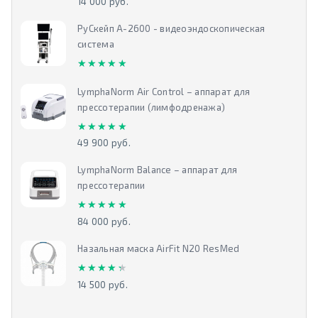
14 000 руб.
РуСкейп А-2600 - видеоэндоскопическая
система
★★★★★
★★★★★
LymphaNorm Air Control – аппарат для
прессотерапии (лимфодренажа)
★★★★★
★★★★★
49 900 руб.
LymphaNorm Balance – аппарат для
прессотерапии
★★★★★
★★★★★
84 000 руб.
Назальная маска AirFit N20 ResMed
★★★★★
★★★★★
14 500 руб.