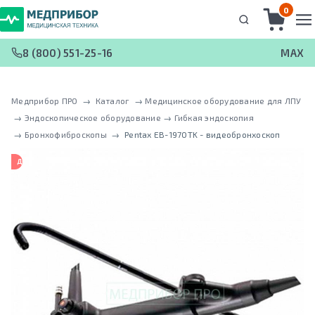
0
8 (800) 551-25-16
MAX
Медприбор ПРО
 → 
Каталог
 → 
Медицинское оборудование для ЛПУ
 → 
Эндоскопическое оборудование
 → 
Гибкая эндоскопия
 → 
Бронхофиброскопы
 → 
Pentax EB-1970TK - видеобронхоскоп
ДВУХКАНАЛЬНЫЙ