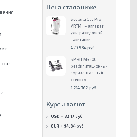
Цена стала ниже
вания
Scopula CaviPro
VRFM I – аппарат
ультразвуковой
я
кавитации
470 984 руб.
без
SPIRIT MS300 –
стве
реабилитационный
горизонтальный
степпер
1 214 762 руб.
 с
Курсы валют
о
USD = 82.17 руб
EUR = 94.84 руб