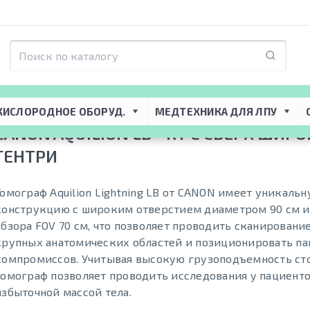
я ЛПУ
 → 
Томографическое оборудование
 → 
Компьютерные томографы (К
КИСЛОРОДНОЕ ОБОРУД.
МЕДТЕХНИКА ДЛЯ ЛПУ
CANON AQUILION LB - КТ С СВЕРХ ШИР
ГЕНТРИ
Томограф Aquilion Lightning LB от CANON имеет уникаль
конструкцию с широким отверстием диаметром 90 см и
обзора FOV 70 см, что позволяет проводить сканировани
крупных анатомических областей и позиционировать па
компромиссов. Учитывая высокую грузоподъемность сто
томограф позволяет проводить исследования у пациенто
избыточной массой тела.