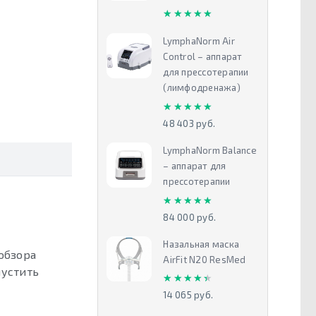
★★★★★
★★★★★
LymphaNorm Air
Control – аппарат
для прессотерапии
(лимфодренажа)
★★★★★
★★★★★
48 403 руб.
LymphaNorm Balance
– аппарат для
прессотерапии
★★★★★
★★★★★
84 000 руб.
Назальная маска
обзора
AirFit N20 ResMed
пустить
★★★★★
★★★★★
14 065 руб.