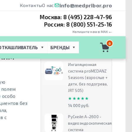
info@medpribor.pro
Контакты
О нас
Москва:
8 (495) 228-47-96
Россия:
8 (800) 551-25-16
Напишите нам в MAX ←
Т)
 → 
Canon
0
ОТКАШЛИВАТЕЛЬ
БРЕНДЫ
Рекомендуем
ОКИМ
Ингаляционная
система proMEDANZ
Seasons (взрослые +
ную
дети, без подогрева,
 полем
JRT S05)
е особо
★★★★★
★★★★★
циентов без
14 000 руб.
ла,
РуСкейп А-2600 -
в с
видеоэндоскопическая
система