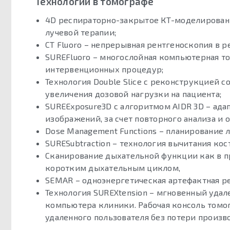
Технологии в томографе
4D респираторно-закрытое КТ-моделирован
лучевой терапии;
CT Fluoro – непрерывная рентгеноскопия в 
SUREFluoro – многослойная компьютерная т
интервенционных процедур;
Технология Double Slice с реконструкцией co
увеличения дозовой нагрузки на пациента;
SUREExposure3D с алгоритмом AIDR 3D – ад
изображений, за счет повторного анализа и 
Dose Management Functions – планирование 
SURESubtraction – технология вычитания ко
Сканирование дыхательной функции как в пр
коротким дыхательным циклом,
SEMAR – одноэнергетическая артефактная ре
Технология SUREXtension – мгновенный удал
компьютера клиники. Рабочая консоль томо
удаленного пользователя без потери произв