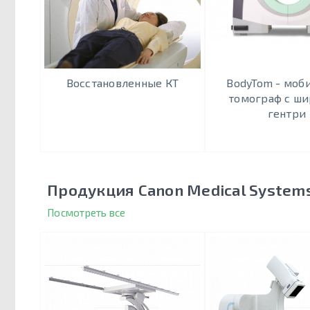
Восстановленные КТ
BodyTom - моб
томограф c ш
гентри
Продукция Canon Medical System
Посмотреть все