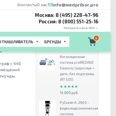
info@medpribor.pro
Контакты
О нас
Москва:
8 (495) 228-47-96
Россия:
8 (800) 551-25-16
Напишите нам в MAX ←
Т)
 → 
Canon
0
ОТКАШЛИВАТЕЛЬ
БРЕНДЫ
Рекомендуем
Т
Ингаляционная
система proMEDANZ
граф с 640
Seasons (взрослые +
помещений
дети, без подогрева,
секунды.
JRT S05)
★★★★★
★★★★★
14 000 руб.
РуСкейп А-2600 -
видеоэндоскопическая
система