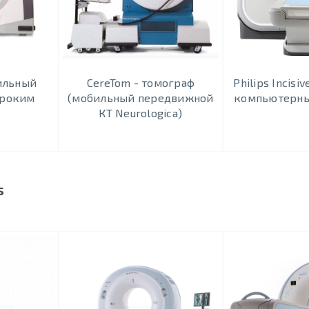
ильный
CereTom - томограф
Philips Incisi
ироким
(мобильный передвижной
компьютерны
КТ Neurologica)
s