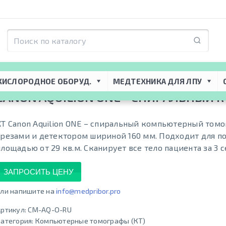
я ЛПУ
 → 
Томографическое оборудование
 → 
Компьютерные томографы (К
КИСЛОРОДНОЕ ОБОРУД.
МЕДТЕХНИКА ДЛЯ ЛПУ
CANON AQUILION ONE - СПИРАЛЬНЫЙ К
КТ Canon Aquilion ONE – спиральный компьютерный томо
срезами и детектором шириной 160 мм. Подходит для 
площадью от 29 кв.м. Сканирует все тело пациента за 3 
ЗАПРОСИТЬ ЦЕНУ
ли напишите на
info@medpribor.pro
ртикул:
CM-AQ-O-RU
атегория:
Компьютерные томографы (КТ)