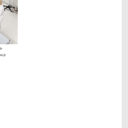
ь
ажа