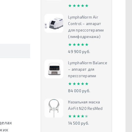
★★★★★
★★★★★
LymphaNorm Air
Control – аппарат
для прессотерапии
(лимфодренажа)
★★★★★
★★★★★
49 900 руб.
LymphaNorm Balance
– аппарат для
прессотерапии
★★★★★
★★★★★
84 000 руб.
Назальная маска
AirFit N20 ResMed
★★★★★
★★★★★
делах
14 500 руб.
ьких