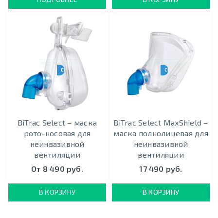
CPAP-BPAP-НВЛ
CPAP-BPAP-НВЛ
BiTrac Select – маска
BiTrac Select MaxShield –
рото-носовая для
маска полнолицевая для
неинвазивной
неинвазивной
вентиляции
вентиляции
От 8 490 руб.
17 490 руб.
В КОРЗИНУ
В КОРЗИНУ