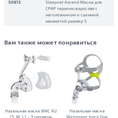
50813
Sleepnet Ascend Маска для
CPAP терапии взрослая c
наголовником и съемной
манжетой размер S
Вам также может понравиться
Назальная маска BMC N2
Назальная маска
(S, M, L) – 3 размера
Weinmann Joyce One