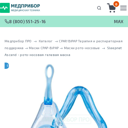
0
8 (800) 551-25-16
MAX
Медприбор ПРО
 → 
Каталог
 → 
CPAP/BIPAP Терапия и респираторная
поддержка
 → 
Маски CPAP-BiPAP
 → 
Маски рото-носовые
 → 
Sleepnet
Ascend - рото-носовая гелевая маска
CPAP-BPAP-НВЛ