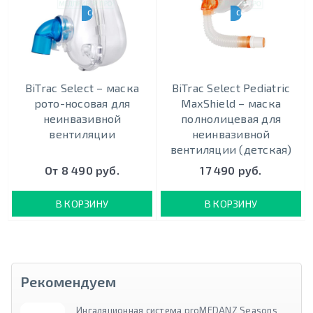
CPAP-BPAP-НВЛ
CPAP-BPAP-НВЛ
BiTrac Select – маска
BiTrac Select Pediatric
рото-носовая для
MaxShield – маска
неинвазивной
полнолицевая для
вентиляции
неинвазивной
вентиляции (детская)
От 8 490 руб.
17 490 руб.
В КОРЗИНУ
В КОРЗИНУ
Рекомендуем
Ингаляционная система proMEDANZ Seasons