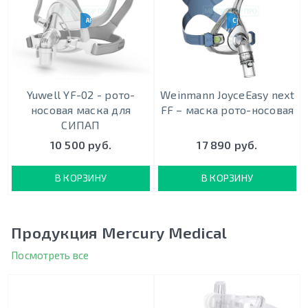
АНАЛОГ RESMED F20
CPAP-BPAP-НВЛ
Yuwell YF-02 - рото-
Weinmann JoyceEasy next
носовая маска для
FF – маска рото-носовая
СИПАП
10 500 руб.
17 890 руб.
В КОРЗИНУ
В КОРЗИНУ
Продукция Mercury Medical
Посмотреть все