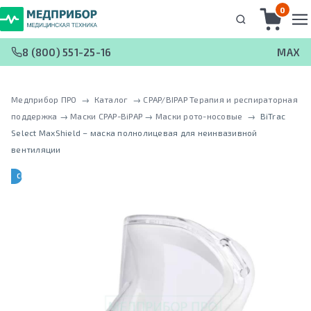
0
8 (800) 551-25-16
MAX
Медприбор ПРО
 → 
Каталог
 → 
CPAP/BIPAP Терапия и респираторная
поддержка
 → 
Маски CPAP-BiPAP
 → 
Маски рото-носовые
 → 
BiTrac
Select MaxShield – маска полнолицевая для неинвазивной
вентиляции
CPAP-BPAP-НВЛ