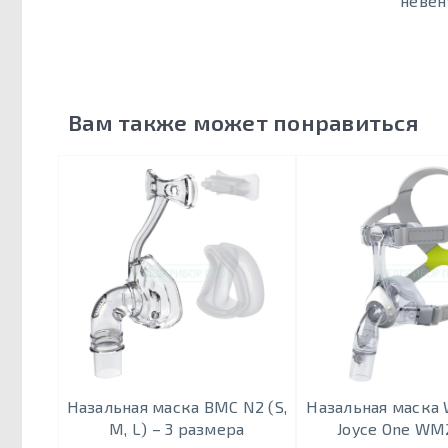
невен
Вам также может понравиться
Назальная маска BMC N2 (S,
Назальная маска
M, L) – 3 размера
Joyce One WM