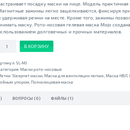
настраивает посадку маски на лице. Модель практичная 
Магнитные зажимы легко защелкиваются, фиксируя при
и удерживая ремни на месте. Кроме того, зажимы позво
снимать маску. Рото-носовая гелевая маска Mojo создана
использованием долговечных и прочных материалов.
Количество
В КОРЗИНУ
ртикул:
SL-MJ
атегория:
Маски рото-носовые
Метки:
Sleepnet маски
,
Маска для вентиляции легких
,
Маска НВЛ
,
лобным упором
,
Полнолицевая маска
)
ВОПРОСЫ (0)
ФАЙЛЫ (1)