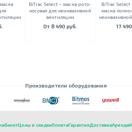
 маска
BiTrac Select – маска рото-
BiTrac Select
для
носовая для неинвазивной
маска полно
нтиляции
вентиляции
неинвазивной
б.
От 8 490 руб.
17 490
Производители оборудования
кабинет
Цены и скидки
Оплата
Гарантия
Доставка
Аренда
К