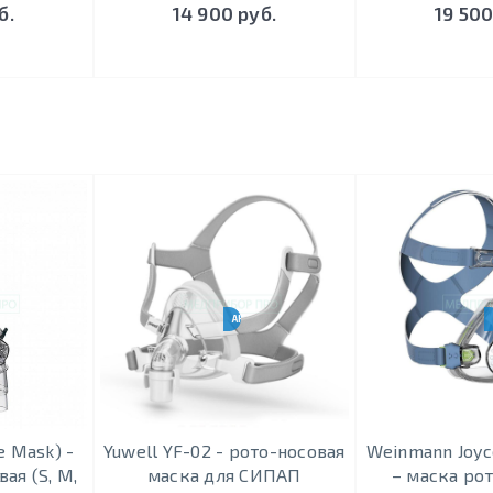
б.
14 900 руб.
19 500
АНАЛОГ RESMED F20
e Mask) -
Yuwell YF-02 - рото-носовая
Weinmann Joyc
ая (S, M,
маска для СИПАП
– маска ро