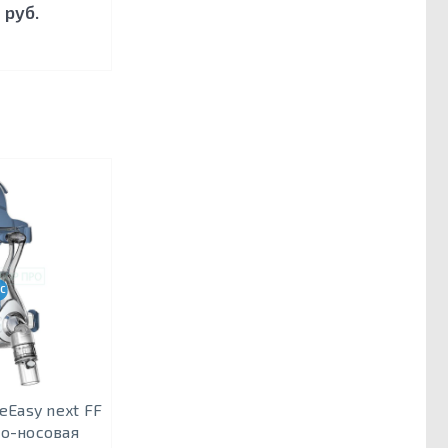
 руб.
CPAP-BPAP-НВЛ
eEasy next FF
то-носовая