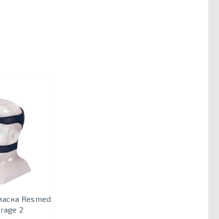
маска Resmed
irage 2