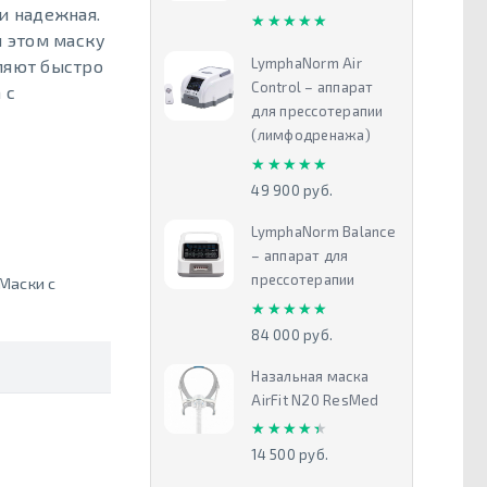
и надежная.
★★★★★
★★★★★
 этом маску
LymphaNorm Air
ляют быстро
Control – аппарат
 с
для прессотерапии
(лимфодренажа)
★★★★★
★★★★★
49 900 руб.
LymphaNorm Balance
– аппарат для
прессотерапии
Маски с
★★★★★
★★★★★
84 000 руб.
Назальная маска
AirFit N20 ResMed
★★★★★
★★★★★
14 500 руб.