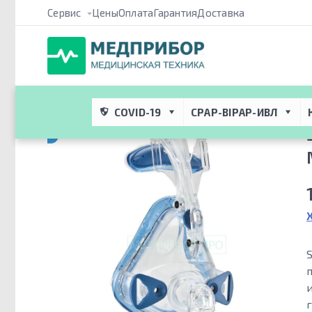
Сервис
Цены
Оплата
Гарантия
Доставка
Медприбор ПРО
 → 
Каталог
 → 
CPAP/BIPAP Терапия и респира
носовая гелевая маска
COVID-19
CPAP-BIPAP-ИВЛ
CPAP-BPAP-НВЛ