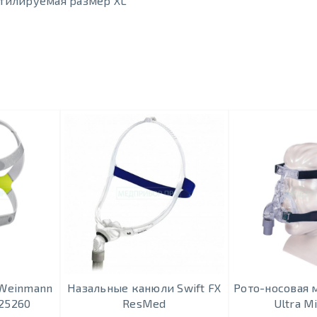
тилируемая размер XL
 Weinmann
Назальные канюли Swift FX
Рото-носовая 
25260
ResMed
Ultra M