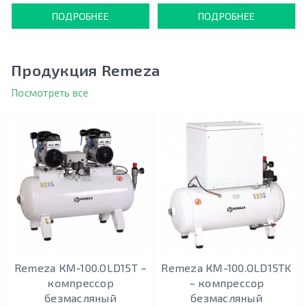
ПОДРОБНЕЕ
ПОДРОБНЕЕ
Продукция Remeza
Посмотреть все
Remeza КМ-100.OLD15Т –
Remeza КМ-100.OLD15ТK
кoмпрeccoр
– кoмпрeccoр
безмасляный
безмасляный