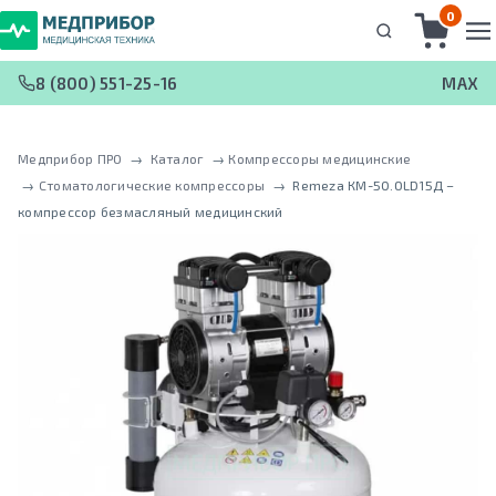
0
8 (800) 551-25-16
MAX
Медприбор ПРО
 → 
Каталог
 → 
Компрессоры медицинские
 → 
Стоматологические компрессоры
 → 
Remeza КМ-50.OLD15Д –
кoмпрeccoр безмасляный медицинский