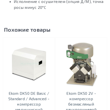
Исполнение с осушителем (опция Д/М), точка
росы минус 20°С
Похожие товары
Ekom DK50 DE Basic /
Ekom DK50 2V -
Standard / Advanced -
кoмпрeccoр
компрессор
безмасляный
медицинский
двухпоршневой