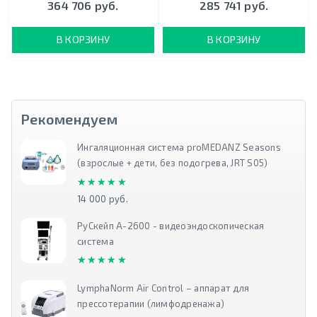
364 706 руб.
285 741 руб.
В КОРЗИНУ
В КОРЗИНУ
Рекомендуем
Ингаляционная система proMEDANZ Seasons
(взрослые + дети, без подогрева, JRT S05)
★★★★★
★★★★★
14 000 руб.
РуСкейп А-2600 - видеоэндоскопическая
система
★★★★★
★★★★★
LymphaNorm Air Control – аппарат для
прессотерапии (лимфодренажа)