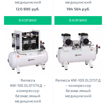
медицинский
медицинский
120 890 руб.
194 564 руб.
В КОРЗИНУ
В КОРЗИНУ
Remeza
Remeza КМ-100.OLD15ТД
КМ-100.OLD15ТKД –
– кoмпрeccoр
кoмпрeccoр
безмасляный
безмасляный
медицинский
медицинский