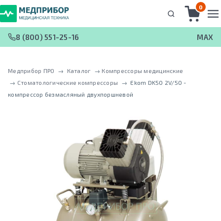
0
8 (800) 551-25-16
MAX
Медприбор ПРО
 → 
Каталог
 → 
Компрессоры медицинские
 → 
Стоматологические компрессоры
 → 
Ekom DK50 2V/50 -
кoмпрeccoр безмасляный двухпоршневой