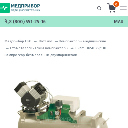
0
8 (800) 551-25-16
MAX
Медприбор ПРО
 → 
Каталог
 → 
Компрессоры медицинские
 → 
Стоматологические компрессоры
 → 
Ekom DK50 2V/110 -
кoмпрeccoр безмасляный двухпоршневой