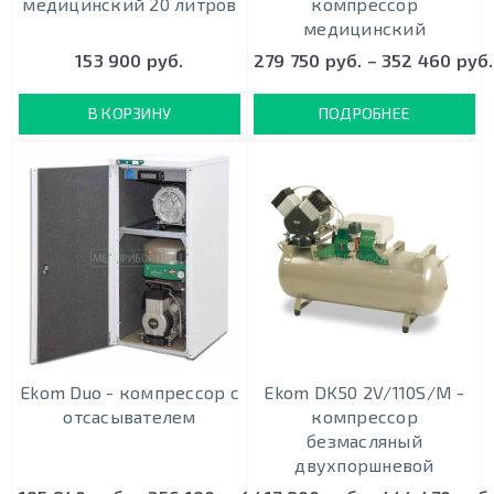
медицинский 20 литров
компрессор
медицинский
153 900 руб.
279 750 руб. – 352 460 руб.
В КОРЗИНУ
ПОДРОБНЕЕ
Ekom Duo - кoмпрeccoр c
Ekom DK50 2V/110S/M -
oтcacывaтeлeм
кoмпрeccoр
безмасляный
двухпоршневой