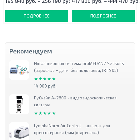
195 840 руб. – 256 190 руб.
417 800 руб. – 444 470 руб.
ПОДРОБНЕЕ
ПОДРОБНЕЕ
Рекомендуем
Ингаляционная система proMEDANZ Seasons
(взрослые + дети, без подогрева, JRT S05)
★★★★★
★★★★★
14 000 руб.
РуСкейп А-2600 - видеоэндоскопическая
система
★★★★★
★★★★★
LymphaNorm Air Control – аппарат для
прессотерапии (лимфодренажа)