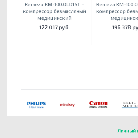
Remeza КМ-100.OLD15Т –
Remeza КМ-100.O
кoмпрeccoр безмасляный
кoмпрeccoр без
медицинский
медицинс
122 017 руб.
196 378 ру
Личный 