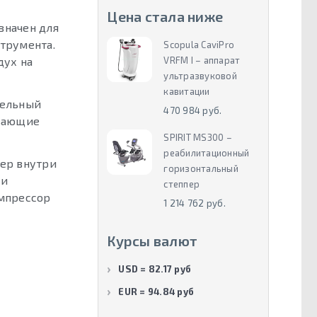
Цена стала ниже
начен для
трумента.
Scopula CaviPro
дух на
VRFM I – аппарат
ультразвуковой
кавитации
тельный
470 984 руб.
ывающие
SPIRIT MS300 –
реабилитационный
вер внутри
горизонтальный
 и
степпер
омпрессор
1 214 762 руб.
Курсы валют
USD = 82.17 руб
EUR = 94.84 руб