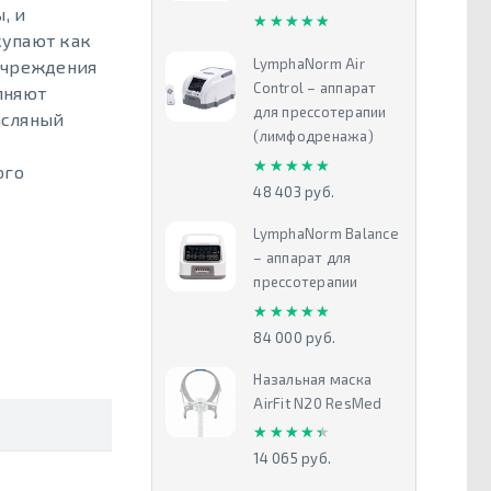
, и
★★★★★
★★★★★
купают как
LymphaNorm Air
учреждения
Control – аппарат
лняют
для прессотерапии
асляный
(лимфодренажа)
★★★★★
★★★★★
ого
48 403 руб.
LymphaNorm Balance
– аппарат для
прессотерапии
★★★★★
★★★★★
84 000 руб.
Назальная маска
AirFit N20 ResMed
★★★★★
★★★★★
14 065 руб.