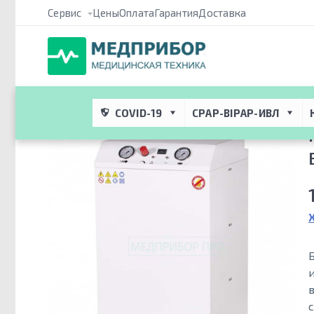
Сервис
Цены
Оплата
Гарантия
Доставка
Медприбор ПРО
 → 
Каталог
 → 
Компрессоры медицинские
 → 
медицинский
COVID-19
CPAP-BIPAP-ИВЛ