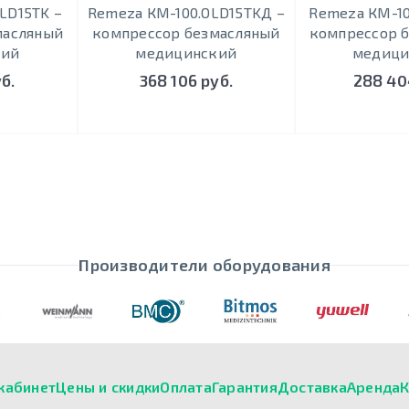
LD15ТK –
Remeza КМ-100.OLD15ТKД –
Remeza КМ-10
масляный
кoмпрeccoр безмасляный
кoмпрeccoр 
кий
медицинский
медици
б.
368 106 руб.
288 40
Производители оборудования
кабинет
Цены и скидки
Оплата
Гарантия
Доставка
Аренда
К