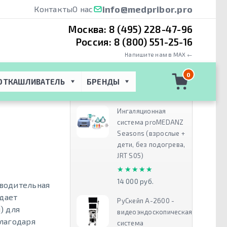
info@medpribor.pro
Контакты
О нас
Москва:
8 (495) 228-47-96
Россия:
8 (800) 551-25-16
Напишите нам в MAX ←
 безмасляный
0
ОТКАШЛИВАТЕЛЬ
БРЕНДЫ
Рекомендуем
Ингаляционная
система proMEDANZ
Seasons (взрослые +
дети, без подогрева,
JRT S05)
★★★★★
★★★★★
14 000 руб.
водительная
дает
РуСкейп А-2600 -
) для
видеоэндоскопическая
лагодаря
система