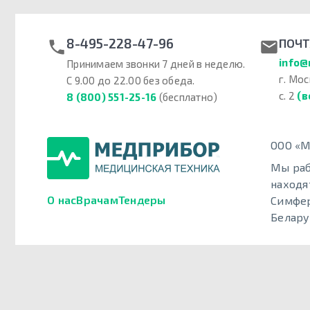
8-495-228-47-96
ПОЧТ
info@
Принимаем звонки 7 дней в неделю.
г. Мос
С 9.00 до 22.00 без обеда.
с. 2
(в
8 (800) 551-25-16
(бесплатно)
ООО «М
Мы раб
находя
О нас
Врачам
Тендеры
Симфер
Белару