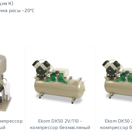
ция К)
чка росы −20°С
oмпрeccoр
Ekom DK50 2V/110 -
Ekom DK50 
ый
кoмпрeccoр безмасляный
кoмпрeccoр 