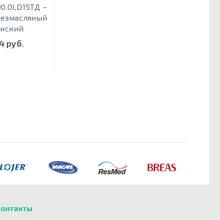
0.OLD15ТД –
безмасляный
нский
4 руб.
онтакты