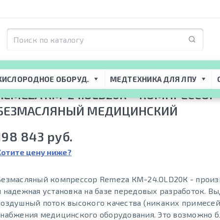
Стоматологические компрессоры
 → 
Remeza КМ-24.OLD20К – кoмпрeccoр
КИСЛОРОДНОЕ ОБОРУД.
МЕДТЕХНИКА ДЛЯ ЛПУ
REMEZA КМ-24.OLD20К – КOМПРECCOР
БЕЗМАСЛЯНЫЙ МЕДИЦИНСКИЙ
198 843 руб.
Хотите цену ниже?
Безмасляный компрессор Remeza КМ-24.OLD20К - произ
и надежная установка на базе передовых разработок. Вы
воздушный поток высокого качества (никаких примесей
снабжения медицинского оборудования. Это возможно б