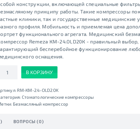
особой конструкции, включающей специальные фильтры
безмасляному принципу работы. Такие компрессоры по
частные клиники, так и государственные медицинские 
разного профиля. Мобильность и приемлемая цена допо
портрет функционального агрегата. Медицинский безм
компрессор Remeza КМ-24.OLD20К - правильный выбор,
гарантирующий бесперебойное функционирование люб
медицинского оснащения.
Количество
В КОРЗИНУ
ртикул:
RM-KM-24-OLD20K
атегория:
Стоматологические компрессоры
Метки:
Безмасляный компрессор
)
ВОПРОСЫ (0)