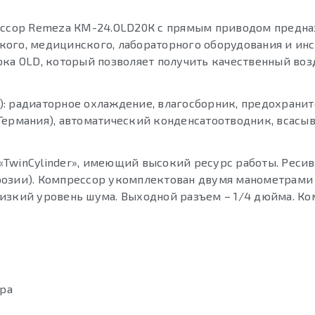
сор Remeza КМ-24.OLD20К с прямым приводом предназ
ого, медицинского, лабораторного оборудования и инс
ока OLD, который позволяет получить качественный воз
): радиаторное охлаждение, влагосборник, предохрани
r (Германия), автоматический конденсатоотводник, всас
TwinCylinder», имеющий высокий ресурс работы. Реси
розии). Компрессор укомплектован двумя манометрами
изкий уровень шума. Выходной разъем – 1/4 дюйма. К
ра