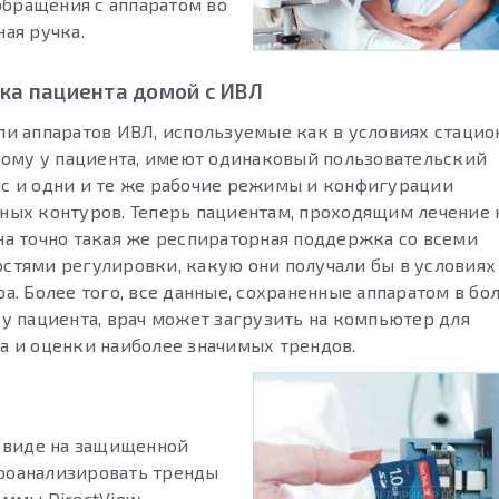
 обращения с аппаратом во
ая ручка.
ка пациента домой с ИВЛ
ли аппаратов ИВЛ, используемые как в условиях стацио
 дому у пациента, имеют одинаковый пользовательский
с и одни и те же рабочие режимы и конфигурации
ных контуров. Теперь пациентам, проходящим лечение 
на точно такая же респираторная поддержка со всеми
стями регулировки, какую они получали бы в условиях
а. Более того, все данные, сохраненные аппаратом в бо
 у пациента, врач может загрузить на компьютер для
а и оценки наиболее значимых трендов.
 виде на защищенной
проанализировать тренды
ммы DirectView.