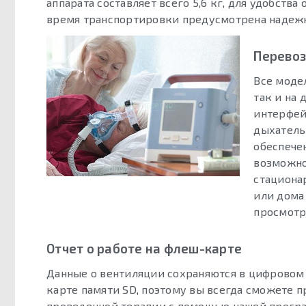
аппарата составляет всего 5,6 кг, для удобства
время транспортировки предусмотрена надежн
Перевоз
Все моде
так и на
интерфей
дыхатель
обеспече
возможно
стационар
или дома
просмотр
Отчет о работе на флеш-карте
Данные о вентиляции сохраняются в цифровом
карте памяти SD, поэтому вы всегда сможете 
проведенной терапии с помощью нашей програ