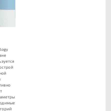
logy
вне
ьзуется
дострой
ной
я
тивно
т
раметры
ходимые
егорий