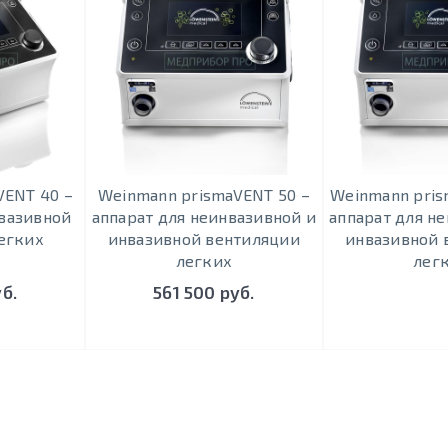
VENT 40 –
Weinmann prismaVENT 50 –
Weinmann pris
нвазивной
аппарат для неинвазивной и
аппарат для н
егких
инвазивной вентиляции
инвазивной 
легких
лег
уб.
561 500 руб.