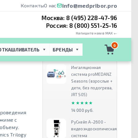
info@medpribor.pro
Контакты
О нас
Москва:
8 (495) 228-47-96
Россия:
8 (800) 551-25-16
Напишите нам в MAX ←
ентиляции
0
ОТКАШЛИВАТЕЛЬ
БРЕНДЫ
Рекомендуем
Ингаляционная
система proMEDANZ
Seasons (взрослые +
дети, без подогрева,
JRT S05)
★★★★★
★★★★★
14 000 руб.
проведения
ежиме с
РуСкейп А-2600 -
 объему.
видеоэндоскопическая
cs Trilogy
система