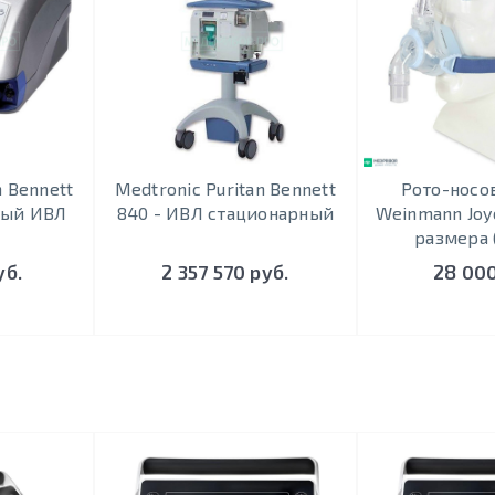
n Bennett
Medtronic Puritan Bennett
Рото-носо
ный ИВЛ
840 - ИВЛ стационарный
Weinmann Joyc
размера (
уб.
2 357 570 руб.
28 000