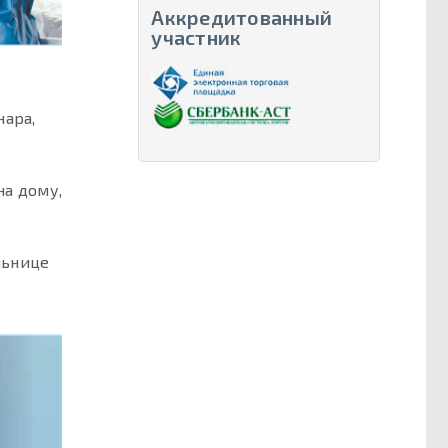
Аккредитованный
участник
нара,
на дому,
льнице