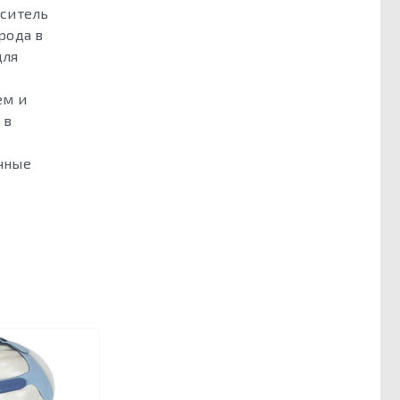
еситель
рода в
для
ем и
 в
чные