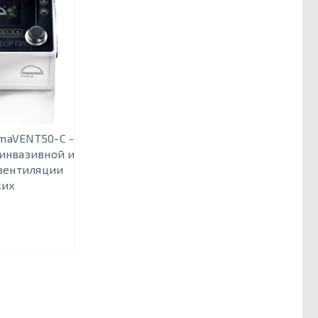
maVENT50-C -
еинвазивной и
вентиляции
ких