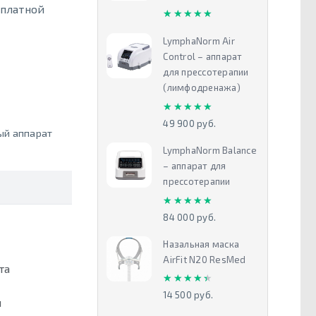
сплатной
★★★★★
★★★★★
LymphaNorm Air
Control – аппарат
для прессотерапии
(лимфодренажа)
★★★★★
★★★★★
49 900 руб.
ый аппарат
LymphaNorm Balance
– аппарат для
прессотерапии
★★★★★
★★★★★
84 000 руб.
Назальная маска
AirFit N20 ResMed
та
★★★★★
★★★★★
14 500 руб.
й