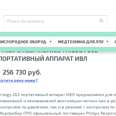
торная поддержка
 → 
CPAP-BiPAP приборы
 → 
Аппараты для неинвазивной в
рат ИВЛ
КИСЛОРОДНОЕ ОБОРУД.
МЕДТЕХНИКА ДЛЯ ЛПУ
PHILIPS RESPIRONICS TRILOGY 202 -
ПОРТАТИВНЫЙ АППАРАТ ИВЛ
1 256 730 руб.
Хотите цену ниже?
Trilogy 202 портативный аппарат ИВЛ предназначен для 
инвазивной и неинвазивной вентиляции легких как в р
контролем по давлению, так и в режиме с контролем по
Медприбор ПРО официальный поставщик Philips Respironi