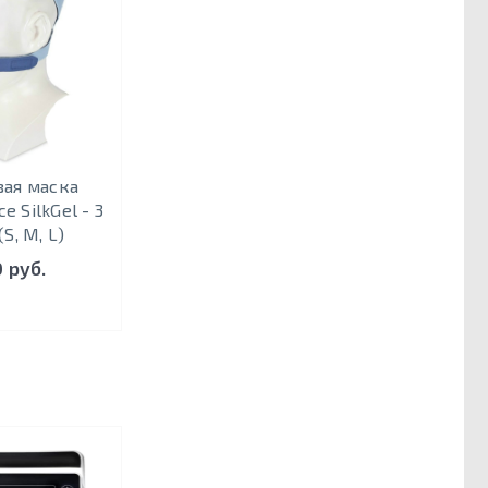
вая маска
e SilkGel - 3
S, M, L)
 руб.