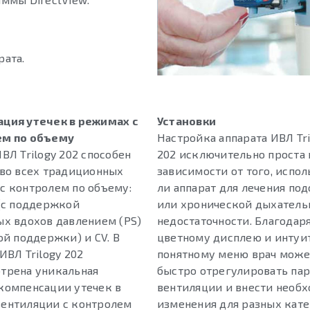
рата.
ция утечек в режимах с
Установки
ем по объему
Настройка аппарата ИВЛ Tri
ВЛ Trilogy 202 способен
202 исключительно проста 
 во всех традиционных
зависимости от того, испол
с контролем по объему:
ли аппарат для лечения по
 (с поддержкой
или хронической дыхатель
ых вдохов давлением (PS)
недостаточности. Благодар
ой поддержки) и CV. В
цветному дисплею и интуи
ИВЛ Trilogy 202
понятному меню врач може
трена уникальная
быстро отрегулировать па
компенсации утечек в
вентиляции и внести необ
ентиляции с контролем
изменения для разных кат