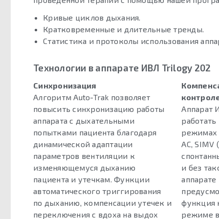
Кривые циклов дыхания.
Кратковременные и длительные тренды.
Статистика и протоколы использования аппа
Технологии в аппарате ИВЛ Trilogy 202
Синхронизация
Компенса
Алгоритм Auto-Trak позволяет
контрол
повысить синхронизацию работы
Аппарат И
аппарата с дыхательными
работать
попытками пациента благодаря
режимах 
динамической адаптации
AC, SIMV
параметров вентиляции к
спонтанн
изменяющемуся дыханию
и без так
пациента и утечкам. Функции
аппарате 
автоматического триггирования
предусмо
по дыханию, компенсации утечек и
функция 
переключения с вдоха на выдох
режиме в